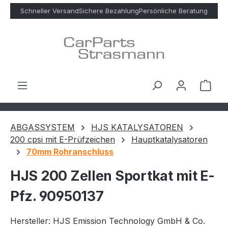
Zum Hauptinhalt springen
Schneller Versand
Sichere Bezahlung
Persönliche Beratung
Ware
ABGASSYSTEM
HJS KATALYSATOREN
200 cpsi mit E-Prüfzeichen
Hauptkatalysatoren
70mm Rohranschluss
HJS 200 Zellen Sportkat mit E-
Pfz. 90950137
Hersteller: HJS Emission Technology GmbH & Co.