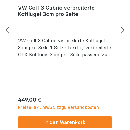
VW Golf 3 Cabrio verbreiterte
Kotflügel 3cm pro Seite
VW Golf 3 Cabrio verbreiterte Kotflügel
3cm pro Seite 1 Satz ( Re+Li ) verbreiterte
GFK Kotflügel 3cm pro Seite passend zur
originalen Stoßstange, NUR PASSEND
FÜR BJ. 1993- 1998 !OVALE BLINKER !
Kotflügel werden unlackiert mit grauer
GelCoat Oberfläche geliefert
Materialgutachten zur Eintragung nach §
21 Stvzo wird mit geliefert Bitte beachten
Regulärer Preis:
449,00 €
Sie, dass bei einem Materialgutachten eine
Preise inkl. MwSt. zzgl. Versandkosten
Abnahme nach §21b StVZO erforderlich
ist. Sprechen Sie dies bitte im Vorfeld mit
In den Warenkorb
Ihrer Prüfstation ab! Gefahrenhinweise: