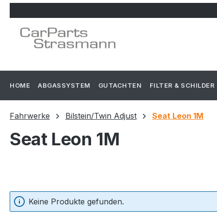
m Hauptinhalt springen
Zur Suche springen
Zur Hauptnavigation springen
HOME
ABGASSYSTEM
GUTACHTEN
FILTER & SCHILDER
Fahrwerke
Bilstein/Twin Adjust
Seat Leon 1M
Seat Leon 1M
Keine Produkte gefunden.