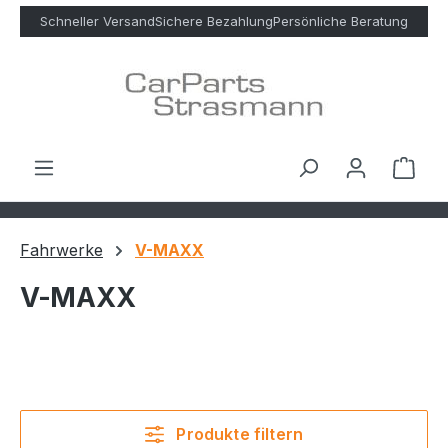
Zum Hauptinhalt springen
Schneller Versand
Sichere Bezahlung
Persönliche Beratung
Ware
Fahrwerke
V-MAXX
V-MAXX
Produkte filtern