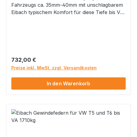
Fahrzeugs ca. 35mm-40mm mit unschlagbarem
Eibach typischem Komfort für diese Tiefe bis VA
Achslast 1620 kg Hinterachse ca. 25 -45mm
Tiefe einstellbar mit Gewinde Höhenverstellung
zur optimalen Anpassung Keine störenden
Geräusche durch Verzicht auf Hilfsfedern
Optimale Fahrqualität Lineares Federsystem
Optimiertes sportliches Handling aber typisch
Regulärer Preis:
732,00 €
Eibach mit angenehm sportlich- komfortabler
Preise inkl. MwSt. zzgl. Versandkosten
Abstimmung Höchste Dauerhaltbarkeit natürlich
mit Teilegutachten inkl. Verstellschlüssel inkl.
In den Warenkorb
speziellen Eibach Federwegsbegrenzern für
vorne