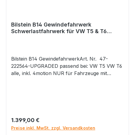
Bilstein B14 Gewindefahrwerk
Schwerlastfahrwerk für VW T5 & T6
Schellenbefestigung
Bilstein B14 GewindefahrwerkArt. Nr. 47-
222564-UPGRADED passend bei: VW T5 VW T6
alle, inkl. 4motion NUR für Fahrzeuge mit
Schwerlastfahrwerk (Schellenbefestigung an der
VA) ab Werk. PR-Code: 1BH, 2MR, ... Das
Fahrwerk für Fahrzeuge mit Standardfahrwerk
finden Sie in unserem Shop. Wenn Sie sich nicht
sicher sind, welches Fahrwerk Sie ab Werk
verbaut haben, dann nennen Sie uns bitte Ihre
Regulärer Preis:
1.399,00 €
Fahrgestellnummer. Wir können anhand der
Preise inkl. MwSt. zzgl. Versandkosten
Fahrgestellnummer prüfen, welches Fahrwerk