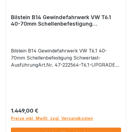
Fahrverhalten -Minimierung der Seitenneigung
-Minimierung der Nick- und Wankbewegungen
-Gutachten
Bilstein B14 Gewindefahrwerk VW T6.1
40-70mm Schellenbefestigung
Schwerlast-Ausführung
Bilstein B14 Gewindefahrwerk VW T6.1 40-
70mm Schellenbefestigung Schwerlast-
AusführungArt.Nr. 47-222564-T6.1-UPGRADED
passend bei: VW T6.1 alle, inkl. 4motion NUR
für Fahrzeuge mit Schwerlastfahrwerk
(Schellenbefestigung an der VA) ab Werk.
Wenn Sie sich nicht sicher sind, welches
Fahrwerk Sie ab Werk verbaut haben, dann
nennen Sie uns bitte Ihre Fahrgestellnummer.
Regulärer Preis:
1.449,00 €
Wir können anhand der Fahrgestellnummer
Preise inkl. MwSt. zzgl. Versandkosten
prüfen, welches Fahrwerk Sie ab Werk verbaut
haben. Technische Daten: maximal geprüfte