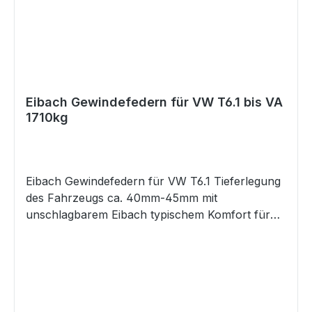
Eibach Gewindefedern für VW T6.1 bis VA
1710kg
Eibach Gewindefedern für VW T6.1 Tieferlegung
des Fahrzeugs ca. 40mm-45mm mit
unschlagbarem Eibach typischem Komfort für
diese Tiefe bis VA Achslast 1710 kg Hinterachse
ca. 25 -45mm Tiefe einstellbar mit Gewinde
Höhenverstellung zur optimalen Anpassung
Keine störenden Geräusche durch Verzicht auf
Hilfsfedern Optimale Fahrqualität Lineares