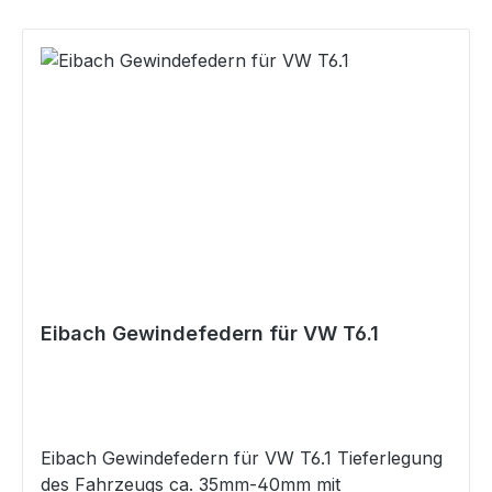
sportlich- komfortabler Abstimmung Höchste
Dauerhaltbarkeit natürlich mit Teilegutachten
inkl. Verstellschlüssel inkl. speziellen Eibach
Federwegsbegrenzern für vorne
Eibach Gewindefedern für VW T6.1
Eibach Gewindefedern für VW T6.1 Tieferlegung
des Fahrzeugs ca. 35mm-40mm mit