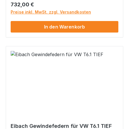
Federsystem Optimiertes sportliches Handling
Regulärer Preis:
732,00 €
aber typisch Eibach mit angenehm sportlich-
Preise inkl. MwSt. zzgl. Versandkosten
komfortabler Abstimmung Höchste
Dauerhaltbarkeit natürlich mit Teilegutachten
In den Warenkorb
inkl. Verstellschlüssel inkl. speziellen Eibach
Federwegsbegrenzern für vorne
Eibach Gewindefedern für VW T6.1 TIEF