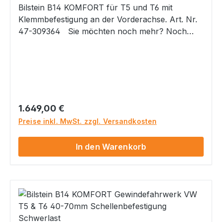
Bilstein B14 KOMFORT für T5 und T6 mit
Klemmbefestigung an der Vorderachse. Art. Nr.
47-309364 Sie möchten noch mehr? Noch
etwas mehr Komfort bei der Druckstufen-
Dämpfung als das bisherige B14 und noch etwas
mehr Reduzierung der Seitenneigung? Dann ist
das neue B14 KOMFORT das Richtige!Ebenfalls
Tieferlegungsbereich 40 bis 70mm vorne und
hinten einstellbar. ACHTUNG: Bitte bei
Regulärer Preis:
1.649,00 €
Bestellung immer Ihren Fahrzeugschein per
Preise inkl. MwSt. zzgl. Versandkosten
EMail zusenden, damit wir Ihnen das passende
Fahrwerk für Ihr Fahrzeug zusenden können.
In den Warenkorb