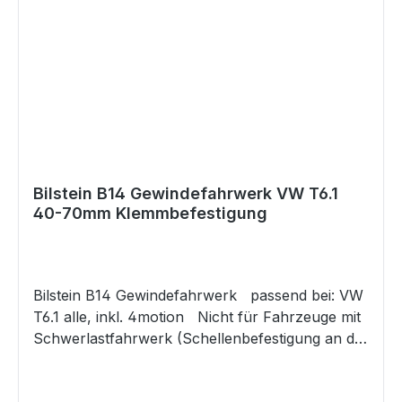
Verstellbereich im eingebauten Zustand an
beiden Achsen -Federteller und Kontermutter
aus spezieller Aluminiumlegierung -
Oberflächenvergütung in Triple-C-Technology®
für langlebige Korrosionsbeständigkeit -
Rundgewinde für perfekte Handhabung -
Qualitäts-Sportfedern aus hochfestem Material
-BILSTEIN-Gasdrucktechnologie -komfortables
Fahrverhalten -Minimierung der Seitenneigung
Bilstein B14 Gewindefahrwerk VW T6.1
40-70mm Klemmbefestigung
-Minimierung der Nick- und Wankbewegungen
-Gutachten
Bilstein B14 Gewindefahrwerk passend bei: VW
T6.1 alle, inkl. 4motion Nicht für Fahrzeuge mit
Schwerlastfahrwerk (Schellenbefestigung an der
VA) ab Werk. Das Fahrwerk für Fahrzeuge
mit Schellenbefestigung an der VA finden Sie in