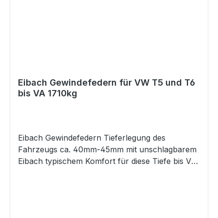
Eibach Gewindefedern für VW T5 und T6
bis VA 1710kg
Eibach Gewindefedern Tieferlegung des
Fahrzeugs ca. 40mm-45mm mit unschlagbarem
Eibach typischem Komfort für diese Tiefe bis VA
Achslast 1710 kg Hinterachse ca. 25 -45mm
Tiefe einstellbar mit Gewinde Höhenverstellung
zur optimalen Anpassung Keine störenden
Geräusche durch Verzicht auf Hilfsfedern