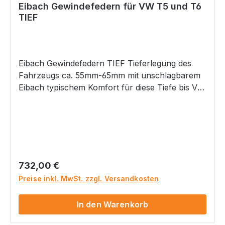
Eibach Gewindefedern für VW T5 und T6
TIEF
Eibach Gewindefedern TIEF Tieferlegung des
Fahrzeugs ca. 55mm-65mm mit unschlagbarem
Eibach typischem Komfort für diese Tiefe bis VA
Achslast 1620 kg Hinterachse ca. 35 -55mm
Tiefe einstellbar mit Gewinde Höhenverstellung
zur optimalen Anpassung Noch eine sportlich-
komfortable Abstimmung, aber wer auf
maximalem Komfort bei Tieferlegungsfedern
mehr Wert legt als auf stärkere Tiefe, greift
Regulärer Preis:
732,00 €
besser zu den Artikeln E21-GF-T5T6-1 oder E21-
Preise inkl. MwSt. zzgl. Versandkosten
GF-T5T6-2 Keine störenden Geräusche durch
Verzicht auf Hilfsfedern Optimale Fahrqualität
In den Warenkorb
Lineares Federsystem Optimiertes sportliches
Handling aber typisch Eibach mit angenehm