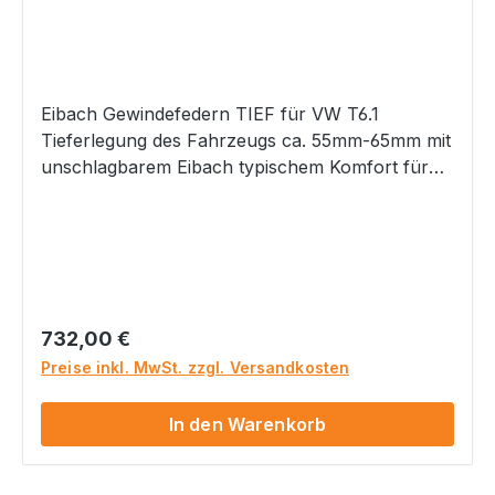
Eibach Gewindefedern TIEF für VW T6.1
Tieferlegung des Fahrzeugs ca. 55mm-65mm mit
unschlagbarem Eibach typischem Komfort für
diese Tiefe bis VA Achslast 1620 kg Hinterachse
ca. 35 -55mm Tiefe einstellbar mit Gewinde
Höhenverstellung zur optimalen Anpassung mit
sportlich komfortabler Abstimmung Keine
störenden Geräusche durch Verzicht auf
Hilfsfedern Optimale Fahrqualität Lineares
Regulärer Preis:
732,00 €
Federsystem Optimiertes sportliches Handling
Preise inkl. MwSt. zzgl. Versandkosten
aber typisch Eibach mit angenehm sportlich-
komfortabler Abstimmung Höchste
In den Warenkorb
Dauerhaltbarkeit natürlich mit Teilegutachten
inkl. Verstellschlüssel inkl. speziellen Eibach
Federwegsbegrenzern für vorne