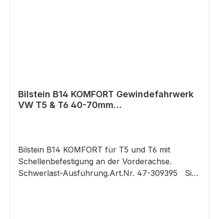
Bilstein B14 KOMFORT Gewindefahrwerk
VW T5 & T6 40-70mm
Schellenbefestigung Schwerlast
Bilstein B14 KOMFORT für T5 und T6 mit
Schellenbefestigung an der Vorderachse.
Schwerlast-Ausführung.Art.Nr. 47-309395 Sie
möchten noch mehr? Noch etwas mehr Komfort
bei der Druckstufen-Dämpfung als das bisherige
B14 und noch etwas mehr Reduzierung der