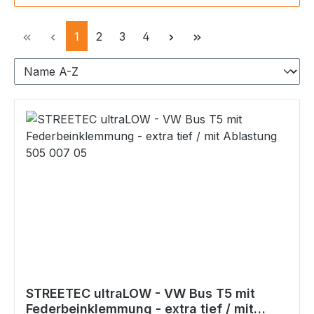
Seite
Seite
Seite
Seite
1
2
3
4
STREETEC ultraLOW - VW Bus T5 mit
Federbeinklemmung - extra tief / mit