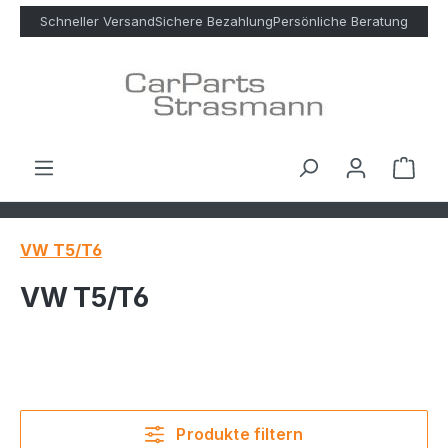
Zum Hauptinhalt springen
Schneller Versand
Sichere Bezahlung
Persönliche Beratung
Ware
VW T5/T6
VW T5/T6
Produkte filtern