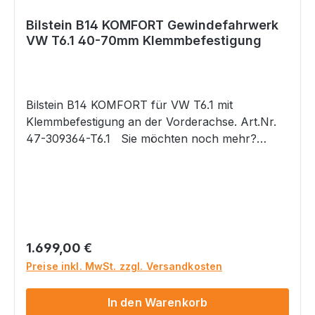
Bilstein B14 KOMFORT Gewindefahrwerk
VW T6.1 40-70mm Klemmbefestigung
Bilstein B14 KOMFORT für VW T6.1 mit
Klemmbefestigung an der Vorderachse. Art.Nr.
47-309364-T6.1 Sie möchten noch mehr?
Noch etwas mehr Komfort bei der Druckstufen-
Dämpfung als das bisherige B14 und noch etwas
mehr Reduzierung der Seitenneigung? Dann ist
das neue B14 KOMFORT das Richtige!Ebenfalls
Tieferlegungsbereich 40 bis 70mm vorne und
hinten einstellbar. ACHTUNG: Bitte bei
Regulärer Preis:
1.699,00 €
Bestellung immer Ihren Fahrzeugschein per
Preise inkl. MwSt. zzgl. Versandkosten
EMail zusenden, damit wir Ihnen das passende
Fahrwerk für Ihr Fahrzeug zusenden können.
In den Warenkorb