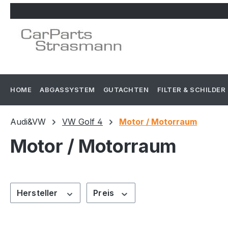
m Hauptinhalt springen
Zur Suche springen
Zur Hauptnavigation springen
HOME
ABGASSYSTEM
GUTACHTEN
FILTER & SCHILDER
Audi&VW
VW Golf 4
Motor / Motorraum
Motor / Motorraum
Hersteller
Preis