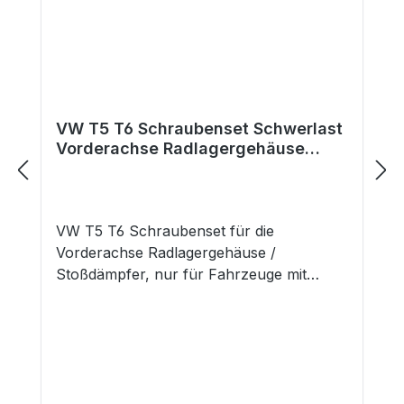
VW T5 T6 Schraubenset Schwerlast
Vorderachse Radlagergehäuse
Stoßdämpfer
VW T5 T6 Schraubenset für die
Vorderachse Radlagergehäuse /
Stoßdämpfer, nur für Fahrzeuge mit
Schwerlast Fahrwerk. Lieferumfang: 4x
Schrauben M12x1,5x65 und 4x Muttern
M12x1,5 selbstsichernd Hinweis: Nur für
Fahrzeuge mit Schwerlastfahrwerk
geeignet. Gefahrenhinweise: Nicht