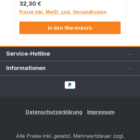
geeignet für Kinder unter 14 Jahren.
Regulärer Preis:
32,30 €
Dieses Produkt hat funktionsbedingt
Preise inkl. MwSt. zzgl. Versandkosten
scharfe Kanten.
In den Warenkorb
Service-Hotline
Informationen
Datenschutzerklärung
Impressum
Alle Preise inkl. gesetzl. Mehrwertsteuer zzgl.