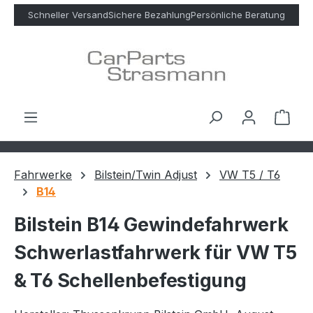
Zum Hauptinhalt springen
Schneller Versand
Sichere Bezahlung
Persönliche Beratung
Ware
Fahrwerke
Bilstein/Twin Adjust
VW T5 / T6
B14
Bilstein B14 Gewindefahrwerk
Schwerlastfahrwerk für VW T5
& T6 Schellenbefestigung