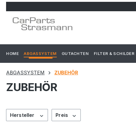
m Hauptinhalt springen
Zur Suche springen
Zur Hauptnavigation springen
HOME
ABGASSYSTEM
GUTACHTEN
FILTER & SCHILDER
ABGASSYSTEM
ZUBEHÖR
ZUBEHÖR
Hersteller
Preis