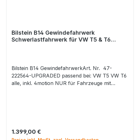
Bilstein B14 Gewindefahrwerk
Schwerlastfahrwerk für VW T5 & T6
Schellenbefestigung
Bilstein B14 GewindefahrwerkArt. Nr. 47-
222564-UPGRADED passend bei: VW T5 VW T6
alle, inkl. 4motion NUR für Fahrzeuge mit
Schwerlastfahrwerk (Schellenbefestigung an der
VA) ab Werk. PR-Code: 1BH, 2MR, ... Das
Fahrwerk für Fahrzeuge mit Standardfahrwerk
finden Sie in unserem Shop. Wenn Sie sich nicht
sicher sind, welches Fahrwerk Sie ab Werk
verbaut haben, dann nennen Sie uns bitte Ihre
Regulärer Preis:
1.399,00 €
Fahrgestellnummer. Wir können anhand der
Preise inkl. MwSt. zzgl. Versandkosten