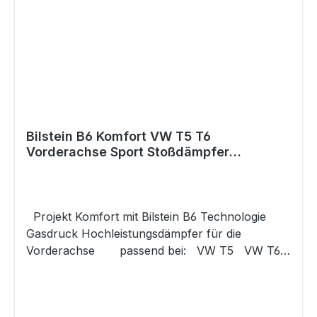
Bilstein B6 Komfort VW T5 T6
Vorderachse Sport Stoßdämpfer
Schwerlast
Projekt Komfort mit Bilstein B6 Technologie
Gasdruck Hochleistungsdämpfer für die
Vorderachse passend bei: VW T5 VW T6
Nur für Fahrzeuge mit Schwerlastfahrwerk
(1BH, 2BQ, 2MR, 2MQ) Gerne können Sie uns
auch vorab Ihre Fahrgestellnummer zukommen