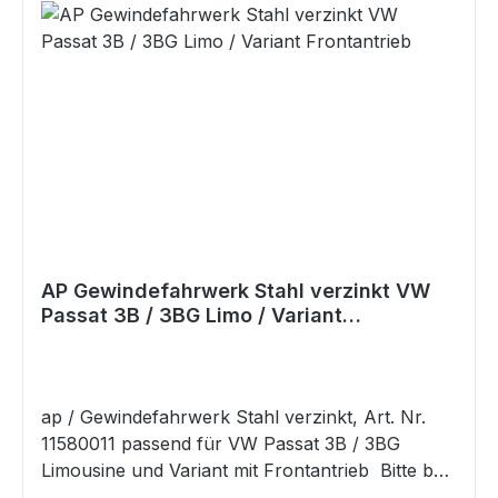
serienmäßiger Rad-/ Reifenkombinationen sind
deshalb handelsübliche Distanzscheiben
(Spurverbreiterungen) erforderlich. Hersteller:
passend für Audi / VW Modell: A6 Quattro,
Passat 4motion Typ: A6 Quattro, Typ 4B, C5, A6
Quattro Avant, Typ 4B, C5, Passat 4Motion
Limousine, Typ 3B, 3BG, B5, B6, Passat 4Motion
Variant, Typ 3B, 3BG, B5,B6 Baujahr: 1997 -
2005 VA Last: 1350kg HA Last: 1300kg
AP Gewindefahrwerk Stahl verzinkt VW
Passat 3B / 3BG Limo / Variant
Frontantrieb
ap / Gewindefahrwerk Stahl verzinkt, Art. Nr.
11580011 passend für VW Passat 3B / 3BG
Limousine und Variant mit Frontantrieb Bitte bei
Kauf die Achslast mitteilen ! - Sonderbestellung !