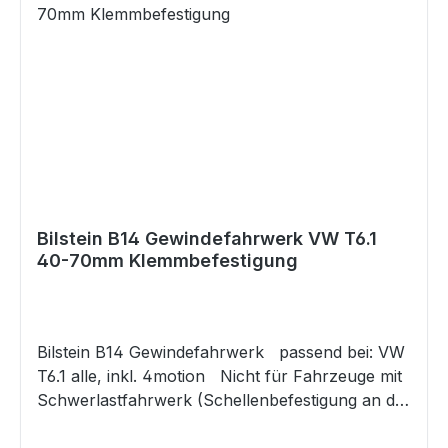
Gewindefahrwerk? -Eingetragener
Verstellbereich im eingebauten Zustand an
beiden Achsen -Federteller und Kontermutter
aus spezieller Aluminiumlegierung -
Oberflächenvergütung in Triple-C-Technology®
für langlebige Korrosionsbeständigkeit -
Rundgewinde für perfekte Handhabung -
Qualitäts-Sportfedern aus hochfestem Material
-BILSTEIN-Gasdrucktechnologie -komfortables
Fahrverhalten -Minimierung der Seitenneigung
Bilstein B14 Gewindefahrwerk VW T6.1
40-70mm Klemmbefestigung
-Minimierung der Nick- und Wankbewegungen
-Gutachten
Bilstein B14 Gewindefahrwerk passend bei: VW
T6.1 alle, inkl. 4motion Nicht für Fahrzeuge mit
Schwerlastfahrwerk (Schellenbefestigung an der
VA) ab Werk. Das Fahrwerk für Fahrzeuge