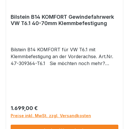
Bilstein B14 KOMFORT Gewindefahrwerk
VW T6.1 40-70mm Klemmbefestigung
Bilstein B14 KOMFORT für VW T6.1 mit
Klemmbefestigung an der Vorderachse. Art.Nr.
47-309364-T6.1 Sie möchten noch mehr?
Noch etwas mehr Komfort bei der Druckstufen-
Dämpfung als das bisherige B14 und noch etwas
mehr Reduzierung der Seitenneigung? Dann ist
das neue B14 KOMFORT das Richtige!Ebenfalls
Tieferlegungsbereich 40 bis 70mm vorne und
hinten einstellbar. ACHTUNG: Bitte bei
Regulärer Preis:
1.699,00 €
Bestellung immer Ihren Fahrzeugschein per
Preise inkl. MwSt. zzgl. Versandkosten
EMail zusenden, damit wir Ihnen das passende
Fahrwerk für Ihr Fahrzeug zusenden können.