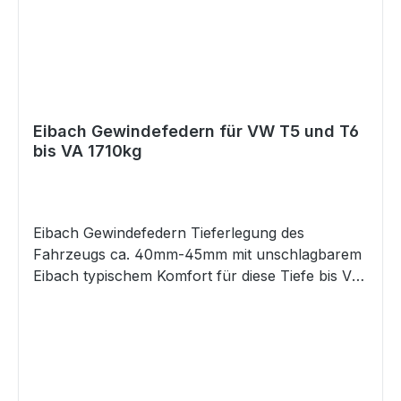
New Beetle 9C 2.3 V5 - Benzin 125 KW 2324
ccm Zylinder: 5 VW New Beetle 9C 2.4 - Benzin
110 KW 2324 ccm Zylinder: 5
Eibach Gewindefedern für VW T5 und T6
bis VA 1710kg
Eibach Gewindefedern Tieferlegung des
Fahrzeugs ca. 40mm-45mm mit unschlagbarem
Eibach typischem Komfort für diese Tiefe bis VA
Achslast 1710 kg Hinterachse ca. 25 -45mm
Tiefe einstellbar mit Gewinde Höhenverstellung
zur optimalen Anpassung Keine störenden
Geräusche durch Verzicht auf Hilfsfedern
Optimale Fahrqualität Lineares Federsystem