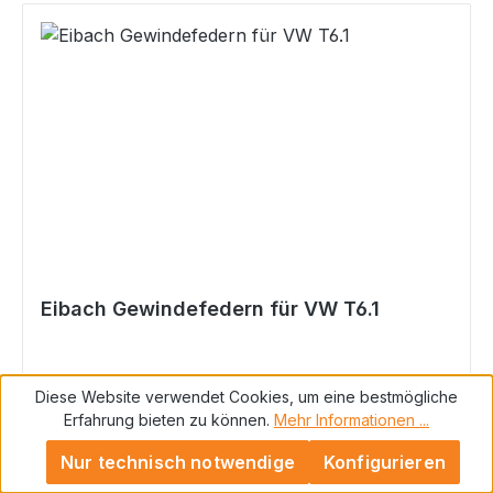
Dauerhaltbarkeit natürlich mit Teilegutachten
inkl. Verstellschlüssel inkl. speziellen Eibach
Federwegsbegrenzern für vorne
Eibach Gewindefedern für VW T6.1
Diese Website verwendet Cookies, um eine bestmögliche
Erfahrung bieten zu können.
Mehr Informationen ...
Eibach Gewindefedern für VW T6.1 Tieferlegung
des Fahrzeugs ca. 35mm-40mm mit
Nur technisch notwendige
Konfigurieren
unschlagbarem Eibach typischem Komfort für