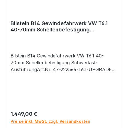
-BILSTEIN-Gasdrucktechnologie -komfortables
Fahrverhalten -Minimierung der Seitenneigung
-Minimierung der Nick- und Wankbewegungen
-Gutachten
Bilstein B14 Gewindefahrwerk VW T6.1
40-70mm Schellenbefestigung
Schwerlast-Ausführung
Bilstein B14 Gewindefahrwerk VW T6.1 40-
70mm Schellenbefestigung Schwerlast-
AusführungArt.Nr. 47-222564-T6.1-UPGRADED
passend bei: VW T6.1 alle, inkl. 4motion NUR
für Fahrzeuge mit Schwerlastfahrwerk
(Schellenbefestigung an der VA) ab Werk.
Wenn Sie sich nicht sicher sind, welches
Fahrwerk Sie ab Werk verbaut haben, dann
nennen Sie uns bitte Ihre Fahrgestellnummer.
Regulärer Preis:
1.449,00 €
Wir können anhand der Fahrgestellnummer
Preise inkl. MwSt. zzgl. Versandkosten
prüfen, welches Fahrwerk Sie ab Werk verbaut