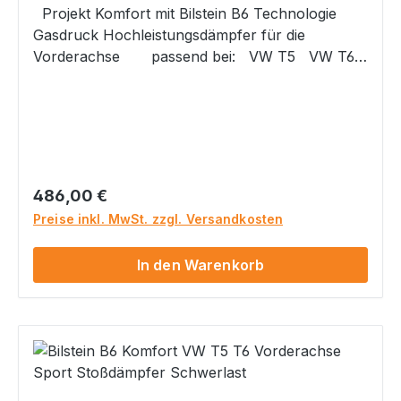
Projekt Komfort mit Bilstein B6 Technologie
Gasdruck Hochleistungsdämpfer für die
Vorderachse passend bei: VW T5 VW T6
Nicht für Fahrzeuge mit Schwerlastfahrwerk
(1BH)! Gerne können Sie uns auch vorab Ihre
Fahrgestellnummer zukommen lassen, dann
prüfen wir für Sie, ob Sie ein
Schwerlastfahrwerk verbaut haben.
Lieferumfang / Teilenummer 2 x Bilstein B6
Regulärer Preis:
486,00 €
Komfort Stoßdämpfer für die Vorderachse : 22-
Preise inkl. MwSt. zzgl. Versandkosten
252463
In den Warenkorb