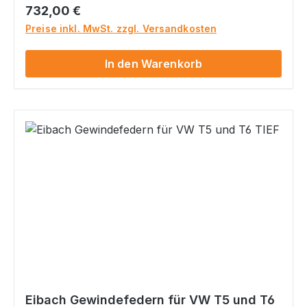
Optimiertes sportliches Handling aber typisch
Regulärer Preis:
732,00 €
Eibach mit angenehm sportlich- komfortabler
Preise inkl. MwSt. zzgl. Versandkosten
Abstimmung Höchste Dauerhaltbarkeit natürlich
mit Teilegutachten inkl. Verstellschlüssel inkl.
In den Warenkorb
speziellen Eibach Federwegsbegrenzern für
vorne
Eibach Gewindefedern für VW T5 und T6