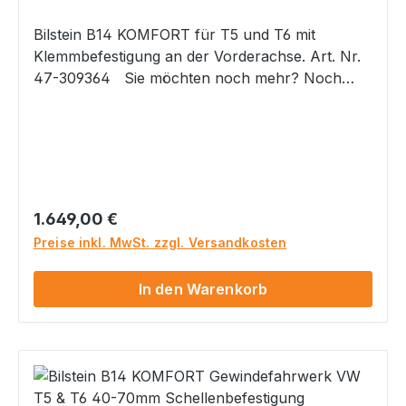
Bilstein B14 KOMFORT für T5 und T6 mit
Klemmbefestigung an der Vorderachse. Art. Nr.
47-309364 Sie möchten noch mehr? Noch
etwas mehr Komfort bei der Druckstufen-
Dämpfung als das bisherige B14 und noch etwas
mehr Reduzierung der Seitenneigung? Dann ist
das neue B14 KOMFORT das Richtige!Ebenfalls
Tieferlegungsbereich 40 bis 70mm vorne und
hinten einstellbar. ACHTUNG: Bitte bei
Regulärer Preis:
1.649,00 €
Bestellung immer Ihren Fahrzeugschein per
Preise inkl. MwSt. zzgl. Versandkosten
EMail zusenden, damit wir Ihnen das passende
Fahrwerk für Ihr Fahrzeug zusenden können.
In den Warenkorb