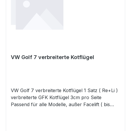
VW Golf 7 verbreiterte Kotflügel
VW Golf 7 verbreiterte Kotflügel 1 Satz ( Re+Li )
verbreiterte GFK Kotflügel 3cm pro Seite
Passend für alle Modelle, außer Facelift ( bis
2017 ) Kotflügel werden unlackiert mit grauer
GelCoat Oberfläche geliefert passend zur
originalen Stoßstange Materialgutachten zur