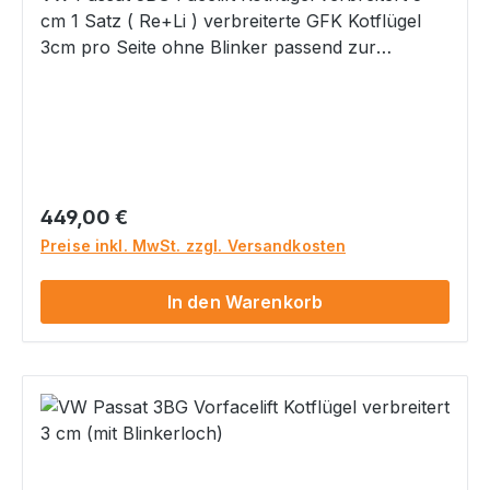
cm 1 Satz ( Re+Li ) verbreiterte GFK Kotflügel
3cm pro Seite ohne Blinker passend zur
originalen Stoßstange Kotflügel werden
unlackiert mit grauer GelCoat Oberfläche
geliefert Materialgutachten zur Eintragung nach
§ 21 Stvzo wird mit geliefert Bitte beachten Sie,
dass bei einem Materialgutachten eine Abnahme
nach §21b StVZO erforderlich ist. Sprechen Sie
Regulärer Preis:
449,00 €
dies bitte im Vorfeld mit Ihrer Prüfstation ab!
Preise inkl. MwSt. zzgl. Versandkosten
Gefahrenhinweise: Nicht geeignet für Kinder
unter 14 Jahren. Dieses Produkt hat
In den Warenkorb
funktionsbedingt scharfe Kanten.