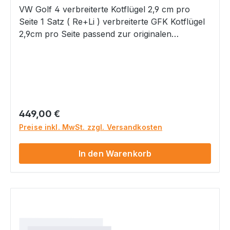
VW Golf 4 verbreiterte Kotflügel 2,9 cm pro
Seite 1 Satz ( Re+Li ) verbreiterte GFK Kotflügel
2,9cm pro Seite passend zur originalen
Stoßstange Kotflügel werden unlackiert mit
grauer GelCoat Oberfläche geliefert
Materialgutachten zur Eintragung nach § 21
Stvzo wird mit geliefert Bitte beachten Sie, dass
bei einem Materialgutachten eine Abnahme nach
§21b StVZO erforderlich ist. Sprechen Sie dies
Regulärer Preis:
449,00 €
bitte im Vorfeld mit Ihrer Prüfstation ab!
Preise inkl. MwSt. zzgl. Versandkosten
Gefahrenhinweise: Nicht geeignet für Kinder
unter 14 Jahren. Dieses Produkt hat
In den Warenkorb
funktionsbedingt scharfe Kanten.