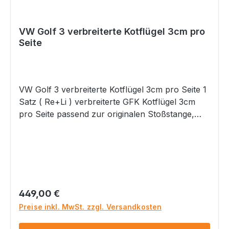
VW Golf 3 verbreiterte Kotflügel 3cm pro
Seite
VW Golf 3 verbreiterte Kotflügel 3cm pro Seite 1
Satz ( Re+Li ) verbreiterte GFK Kotflügel 3cm
pro Seite passend zur originalen Stoßstange,
OVALE BLINKER! Kotflügel werden unlackiert mit
grauer GelCoat Oberfläche geliefert
Materialgutachten zur Eintragung nach § 21
Stvzo wird mit geliefert Bitte beachten Sie, dass
bei einem Materialgutachten eine Abnahme nach
§21b StVZO erforderlich ist. Sprechen Sie dies
Regulärer Preis:
449,00 €
bitte im Vorfeld mit Ihrer Prüfstation ab!
Preise inkl. MwSt. zzgl. Versandkosten
Gefahrenhinweise: Nicht geeignet für Kinder
unter 14 Jahren. Dieses Produkt hat