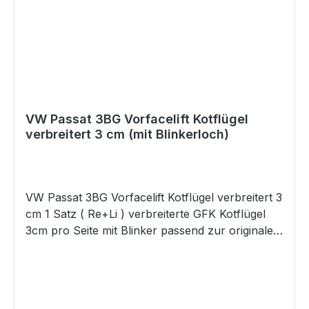
VW Passat 3BG Vorfacelift Kotflügel
verbreitert 3 cm (mit Blinkerloch)
VW Passat 3BG Vorfacelift Kotflügel verbreitert 3
cm 1 Satz ( Re+Li ) verbreiterte GFK Kotflügel
3cm pro Seite mit Blinker passend zur originalen
Stoßstange Kotflügel werden unlackiert mit
grauer GelCoat Oberfläche geliefert
Materialgutachten zur Eintragung nach § 21
Stvzo wird mit geliefert Bitte beachten Sie, dass