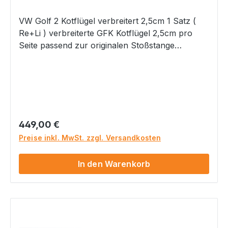
VW Golf 2 Kotflügel verbreitert 2,5cm 1 Satz (
Re+Li ) verbreiterte GFK Kotflügel 2,5cm pro
Seite passend zur originalen Stoßstange
Kotflügel werden unlackiert mit grauer GelCoat
Oberfläche geliefert Materialgutachten zur
Eintragung nach § 21 Stvzo wird mit geliefert
Bitte beachten Sie, dass bei einem
Materialgutachten eine Abnahme nach §21b
StVZO erforderlich ist. Sprechen Sie dies bitte im
Regulärer Preis:
449,00 €
Vorfeld mit Ihrer Prüfstation ab!
Preise inkl. MwSt. zzgl. Versandkosten
Gefahrenhinweise: Nicht geeignet für Kinder
unter 14 Jahren. Dieses Produkt hat
In den Warenkorb
funktionsbedingt scharfe Kanten.