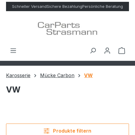
Zum Hauptinhalt springen
Schneller Versand
Sichere Bezahlung
Persönliche Beratung
Ware
Karosserie
Mücke Carbon
VW
VW
Produkte filtern