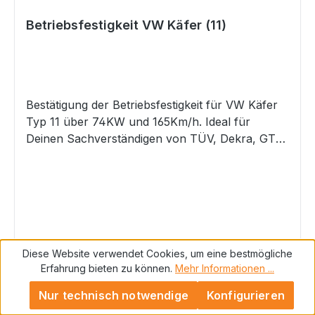
Betriebsfestigkeit VW Käfer (11)
Bestätigung der Betriebsfestigkeit für VW Käfer
Typ 11 über 74KW und 165Km/h. Ideal für
Deinen Sachverständigen von TÜV, Dekra, GTÜ,
usw., als Nachweis für eine legale Begutachtung
nach §19.2/§21 StVZO.Für eine Bestellung dieses
Artikels beachte bitte die Auflagen/Hinweise in
unserer Hauptkategorie
unter Bestätigungen/GutachtenWir empfehlen
Dir, uns vor einem Kauf anzurufen, um den
Regulärer Preis:
349,90 €
Diese Website verwendet Cookies, um eine bestmögliche
Vorgang vorher durchzusprechen. Ein Widerruf
Preise inkl. MwSt. zzgl. Versandkosten
Erfahrung bieten zu können.
Mehr Informationen ...
ist ausgeschlossen. Bitte beachte, dass ein
Versand dieses Artikels nur an Deinen
Nur technisch notwendige
Konfigurieren
In den Warenkorb
Sachverständigen per E-Mail erfolgt.