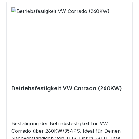
Ziff. K: n/a Max. Leistung: 184KW (250PS)
Auflagen: Querlenkerstrebe an Achse 1 erf.
Sollten die oben genannten Angaben von
denen in Deinem Fahrzeugschein / ZB I
abweichen, so mail uns bitte Deinen
Fahrzeugschein / ZB I und ruf uns dann an. Wir
werden dann prüfen, ob diese Datenbestätigung
trotzdem für Dein Fahrzeug die Richtige ist.
Gefahrenhinweise Es sind keine bekannt
Betriebsfestigkeit VW Corrado (260KW)
Bestätigung der Betriebsfestigkeit für VW
Corrado über 260KW/354PS. Ideal für Deinen
Sachverständigen von TÜV, Dekra, GTÜ, usw.,