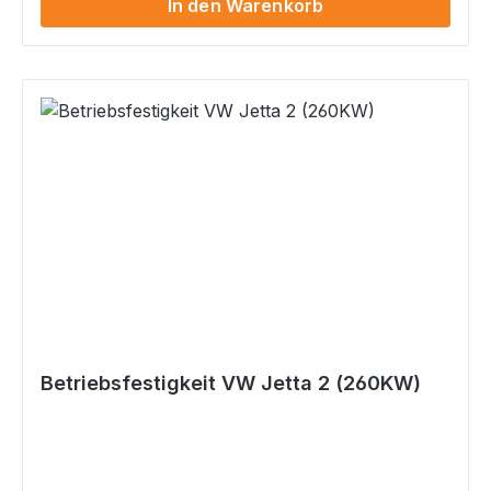
In den Warenkorb
per E-Mail erfolgt. Betriebsfestigkeit nach
Rili751 für folgendes Modell: Modell: VW Jetta 1
Typ: 17 ZB I - Ziff. K: n/a Max. Leistung:
184KW (250PS) Auflagen: Querlenkerstrebe
an Achse 1 erf. Sollten die oben genannten
Angaben von denen in Deinem Fahrzeugschein
/ ZB I abweichen, so mail uns bitte Deinen
Fahrzeugschein / ZB I und ruf uns dann an. Wir
werden dann prüfen, ob diese Datenbestätigung
trotzdem für Dein Fahrzeug die Richtige ist.
Gefahrenhinweise Es sind keine bekannt
Betriebsfestigkeit VW Jetta 2 (260KW)