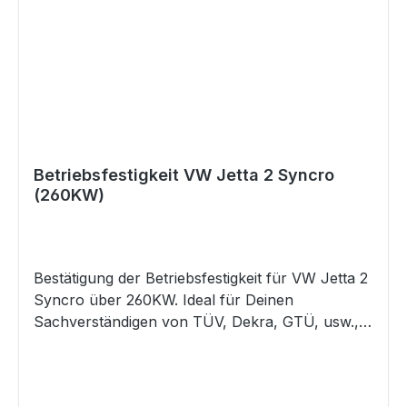
genannten Angaben von denen in Deinem
Fahrzeugschein / ZB I abweichen, so mail uns
bitte Deinen Fahrzeugschein / ZB I und ruf uns
dann an. Wir werden dann prüfen, ob diese
Datenbestätigung trotzdem für Dein Fahrzeug
die Richtige ist. Gefahrenhinweise Es sind keine
bekannt
Betriebsfestigkeit VW Jetta 2 Syncro
(260KW)
Bestätigung der Betriebsfestigkeit für VW Jetta 2
Syncro über 260KW. Ideal für Deinen
Sachverständigen von TÜV, Dekra, GTÜ, usw.,
als Nachweis für eine legale Begutachtung nach
§19.2/§21 StVZO.Für eine Bestellung dieses
Artikels beachte bitte die Auflagen/Hinweise in