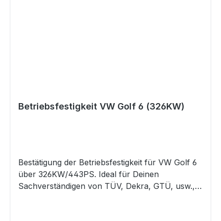
genannten Angaben von denen in Deinem
Fahrzeugschein / ZB I abweichen, so mail uns
bitte Deinen Fahrzeugschein / ZB I und ruf uns
dann an. Wir werden dann prüfen, ob diese
Datenbestätigung trotzdem für Dein Fahrzeug
die Richtige ist. Gefahrenhinweise Es sind keine
bekannt
Betriebsfestigkeit VW Golf 6 (326KW)
Bestätigung der Betriebsfestigkeit für VW Golf 6
über 326KW/443PS. Ideal für Deinen
Sachverständigen von TÜV, Dekra, GTÜ, usw.,
als Nachweis für eine legale Begutachtung nach
§19.2/§21 StVZO.Für eine Bestellung dieses