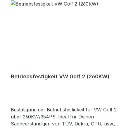
Auflagen: Querlenkerstrebe an Achse 1 erf.
Sollten die oben genannten Angaben von
denen in Deinem Fahrzeugschein / ZB I
abweichen, so mail uns bitte Deinen
Fahrzeugschein / ZB I und ruf uns dann an. Wir
werden dann prüfen, ob diese Datenbestätigung
trotzdem für Dein Fahrzeug die Richtige ist.
Gefahrenhinweise Es sind keine bekannt
Betriebsfestigkeit VW Golf 2 (260KW)
Bestätigung der Betriebsfestigkeit für VW Golf 2
über 260KW/354PS. Ideal für Deinen
Sachverständigen von TÜV, Dekra, GTÜ, usw.,
als Nachweis für eine legale Begutachtung nach