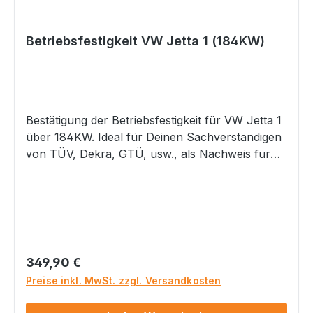
bekannt
Betriebsfestigkeit VW Jetta 1 (184KW)
Bestätigung der Betriebsfestigkeit für VW Jetta 1
über 184KW. Ideal für Deinen Sachverständigen
von TÜV, Dekra, GTÜ, usw., als Nachweis für
eine legale Begutachtung nach §19.2/§21
StVZO.Für eine Bestellung dieses Artikels
beachte bitte die Auflagen/Hinweise in unserer
Hauptkategorie unter Bestätigungen/Gutachten
Wir empfehlen Dir, uns vor einem Kauf
anzurufen, um den Vorgang vorher
Regulärer Preis:
349,90 €
durchzusprechen. Ein Widerruf ist
Preise inkl. MwSt. zzgl. Versandkosten
ausgeschlossen. Bitte beachte, dass ein Versand
dieses Artikels nur an Deinen Sachverständigen