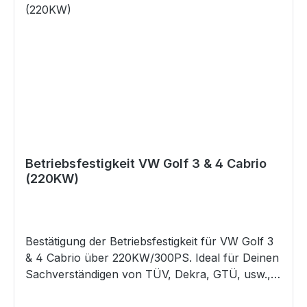
die oben genannten Angaben von denen in
Deinem Fahrzeugschein / ZB I abweichen, so
mail uns bitte Deinen Fahrzeugschein / ZB I und
ruf uns dann an. Wir werden dann prüfen, ob
diese Datenbestätigung trotzdem für Dein
Fahrzeug die Richtige ist. Gefahrenhinweise Es
sind keine bekannt
Betriebsfestigkeit VW Golf 3 & 4 Cabrio
(220KW)
Bestätigung der Betriebsfestigkeit für VW Golf 3
& 4 Cabrio über 220KW/300PS. Ideal für Deinen
Sachverständigen von TÜV, Dekra, GTÜ, usw.,
als Nachweis für eine legale Begutachtung nach