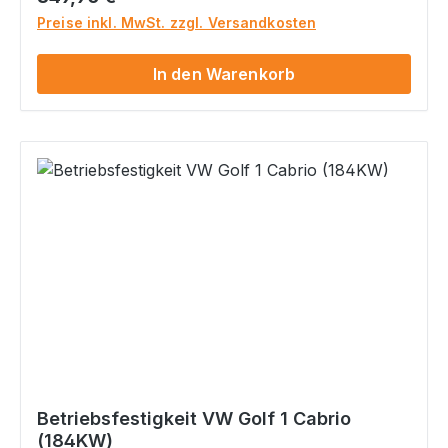
durchzusprechen. Ein Widerruf ist
Preise inkl. MwSt. zzgl. Versandkosten
ausgeschlossen. Bitte beachte, dass ein Versand
dieses Artikels nur an Deinen Sachverständigen
In den Warenkorb
per E-Mail erfolgt. Betriebsfestigkeit nach
Rili751 für folgendes Modell: Modell: VW Golf 1
Typ: 17 ZB I - Ziff. K: n/a Max. Leistung:
184KW (250PS) Auflagen: Querlenkerstrebe
an Achse 1 erf. Sollten die oben genannten
Angaben von denen in Deinem Fahrzeugschein
/ ZB I abweichen, so mail uns bitte Deinen
Fahrzeugschein / ZB I und ruf uns dann an. Wir
werden dann prüfen, ob diese Datenbestätigung
trotzdem für Dein Fahrzeug die Richtige ist.
Gefahrenhinweise Es sind keine bekannt
Betriebsfestigkeit VW Golf 1 Cabrio
(184KW)