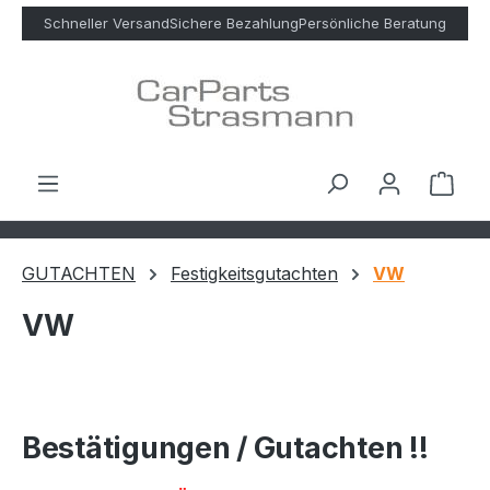
Zum Hauptinhalt springen
Schneller Versand
Sichere Bezahlung
Persönliche Beratung
Ware
GUTACHTEN
Festigkeitsgutachten
VW
VW
Bestätigungen / Gutachten !!