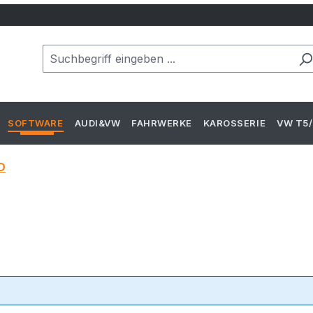
SOFTWARE
AUDI&VW
FAHRWERKE
KAROSSERIE
VW T5/
D