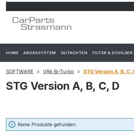
m Hauptinhalt springen
Zur Suche springen
Zur Hauptnavigation springen
HOME
ABGASSYSTEM
GUTACHTEN
FILTER & SCHILDER
SOFTWARE
VR6 Bi-Turbo
STG Version A, B, C, 
STG Version A, B, C, D
Keine Produkte gefunden.