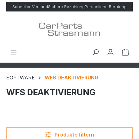
Zum Hauptinhalt springen
Schneller Versand
Sichere Bezahlung
Persönliche Beratung
Ware
SOFTWARE
WFS DEAKTIVIERUNG
WFS DEAKTIVIERUNG
Produkte filtern