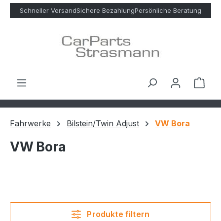
Zum Hauptinhalt springen
Schneller Versand
Sichere Bezahlung
Persönliche Beratung
Ware
Fahrwerke
Bilstein/Twin Adjust
VW Bora
VW Bora
Produkte filtern