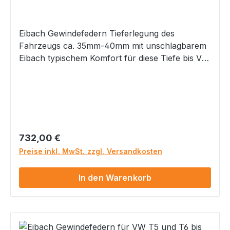
Eibach Gewindefedern Tieferlegung des
Fahrzeugs ca. 35mm-40mm mit unschlagbarem
Eibach typischem Komfort für diese Tiefe bis VA
Achslast 1620 kg Hinterachse ca. 25 -45mm
Tiefe einstellbar mit Gewinde Höhenverstellung
zur optimalen Anpassung Keine störenden
Geräusche durch Verzicht auf Hilfsfedern
Optimale Fahrqualität Lineares Federsystem
Optimiertes sportliches Handling aber typisch
Regulärer Preis:
732,00 €
Eibach mit angenehm sportlich- komfortabler
Preise inkl. MwSt. zzgl. Versandkosten
Abstimmung Höchste Dauerhaltbarkeit natürlich
mit Teilegutachten inkl. Verstellschlüssel inkl.
In den Warenkorb
speziellen Eibach Federwegsbegrenzern für
vorne