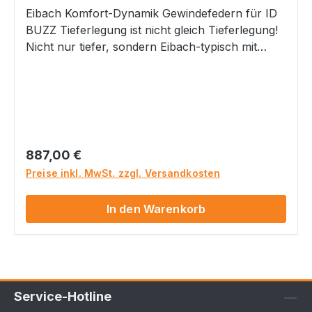
Eibach Komfort-Dynamik Gewindefedern für ID
BUZZ Tieferlegung ist nicht gleich Tieferlegung!
Nicht nur tiefer, sondern Eibach-typisch mit
angenehmen Komfort und gleichzeitig einer
Verbesserung der Fahrdynamik. Für 2WD/ RWD,
kurzer Radstand Tieferlegung vorne: ca 35-
40mm Tieferlegung hinten einstellbar um
individuell gewünschte Gesamtoptik zu
erreichen: ca. 20 bis 35mm einstellbar ! Achtung
Regulärer Preis:
887,00 €
bei CARGO Modellen ca. 10mm geringere
Preise inkl. MwSt. zzgl. Versandkosten
Tieferlegung !
In den Warenkorb
Service-Hotline