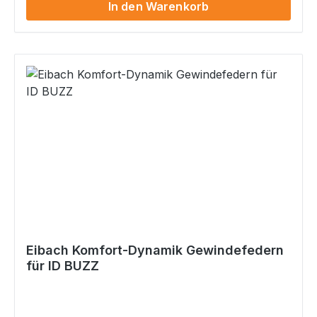
In den Warenkorb
Dauerhaltbarkeit natürlich mit Teilegutachten
inkl. Verstellschlüssel inkl. speziellen Eibach
Federwegsbegrenzern für vorne
Eibach Komfort-Dynamik Gewindefedern
für ID BUZZ