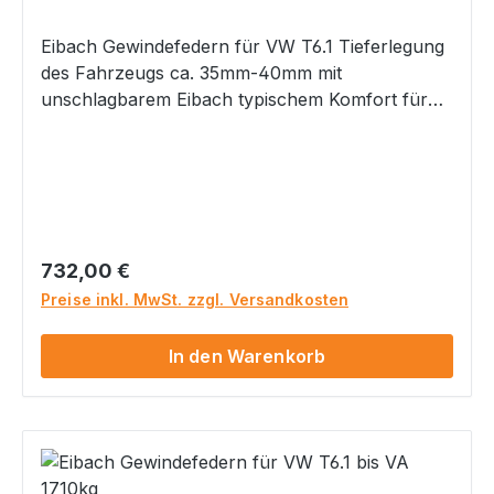
Eibach Gewindefedern für VW T6.1 Tieferlegung
des Fahrzeugs ca. 35mm-40mm mit
unschlagbarem Eibach typischem Komfort für
diese Tiefe bis VA Achslast 1620 kg Hinterachse
ca. 25 -45mm Tiefe einstellbar mit Gewinde
Höhenverstellung zur optimalen Anpassung
Keine störenden Geräusche durch Verzicht auf
Hilfsfedern Optimale Fahrqualität Lineares
Federsystem Optimiertes sportliches Handling
Regulärer Preis:
732,00 €
aber typisch Eibach mit angenehm sportlich-
Preise inkl. MwSt. zzgl. Versandkosten
komfortabler Abstimmung Höchste
Dauerhaltbarkeit natürlich mit Teilegutachten
In den Warenkorb
inkl. Verstellschlüssel inkl. speziellen Eibach
Federwegsbegrenzern für vorne