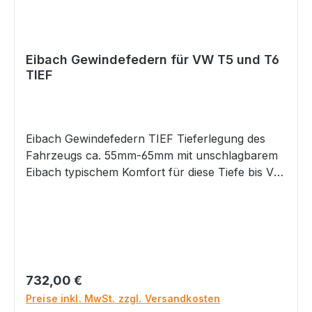
Eibach Gewindefedern für VW T5 und T6
TIEF
Eibach Gewindefedern TIEF Tieferlegung des
Fahrzeugs ca. 55mm-65mm mit unschlagbarem
Eibach typischem Komfort für diese Tiefe bis VA
Achslast 1620 kg Hinterachse ca. 35 -55mm
Tiefe einstellbar mit Gewinde Höhenverstellung
zur optimalen Anpassung Noch eine sportlich-
komfortable Abstimmung, aber wer auf
maximalem Komfort bei Tieferlegungsfedern
mehr Wert legt als auf stärkere Tiefe, greift
Regulärer Preis:
732,00 €
besser zu den Artikeln E21-GF-T5T6-1 oder E21-
Preise inkl. MwSt. zzgl. Versandkosten
GF-T5T6-2 Keine störenden Geräusche durch