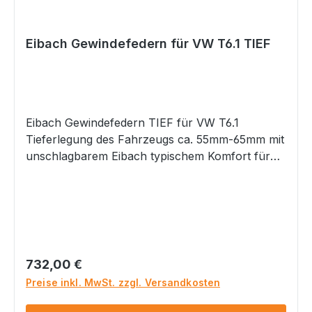
Eibach Gewindefedern für VW T6.1 TIEF
Eibach Gewindefedern TIEF für VW T6.1
Tieferlegung des Fahrzeugs ca. 55mm-65mm mit
unschlagbarem Eibach typischem Komfort für
diese Tiefe bis VA Achslast 1620 kg Hinterachse
ca. 35 -55mm Tiefe einstellbar mit Gewinde
Höhenverstellung zur optimalen Anpassung mit
sportlich komfortabler Abstimmung Keine
störenden Geräusche durch Verzicht auf
Hilfsfedern Optimale Fahrqualität Lineares
Regulärer Preis:
732,00 €
Federsystem Optimiertes sportliches Handling
Preise inkl. MwSt. zzgl. Versandkosten
aber typisch Eibach mit angenehm sportlich-
komfortabler Abstimmung Höchste