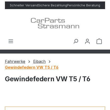
Zum Hauptinhalt springen
Schneller Versand
Sichere Bezahlung
Persönliche Beratung
Ware
Fahrwerke
Eibach
Gewindefedern VW T5 / T6
Gewindefedern VW T5 / T6