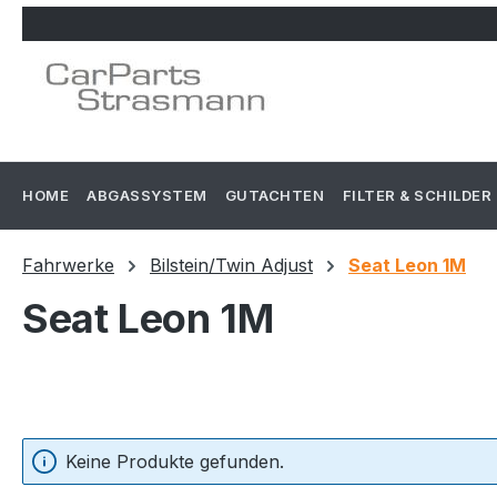
m Hauptinhalt springen
Zur Suche springen
Zur Hauptnavigation springen
HOME
ABGASSYSTEM
GUTACHTEN
FILTER & SCHILDER
Fahrwerke
Bilstein/Twin Adjust
Seat Leon 1M
Seat Leon 1M
Keine Produkte gefunden.