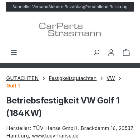
Zum Hauptinhalt springen
Schneller Versand
Sichere Bezahlung
Persönliche Beratung
Ware
GUTACHTEN
Festigkeitsgutachten
VW
Golf 1
Betriebsfestigkeit VW Golf 1
(184KW)
Hersteller: TÜV-Hanse GmbH, Brackdamm 16, 20537
Hamburg, www.tuev-hanse.de