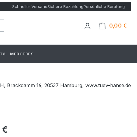
Schneller Versand
Sichere Bezahlung
Persönliche Beratung
0,00 €
Ware
T6
MERCEDES
bH, Brackdamm 16, 20537 Hamburg, www.tuev-hanse.de
eis:
 €