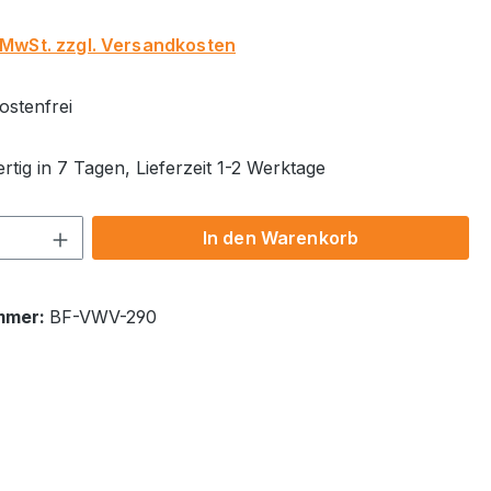
. MwSt. zzgl. Versandkosten
stenfrei
tig in 7 Tagen, Lieferzeit 1-2 Werktage
 Anzahl: Gib den gewünschten Wert ein 
In den Warenkorb
mmer:
BF-VWV-290