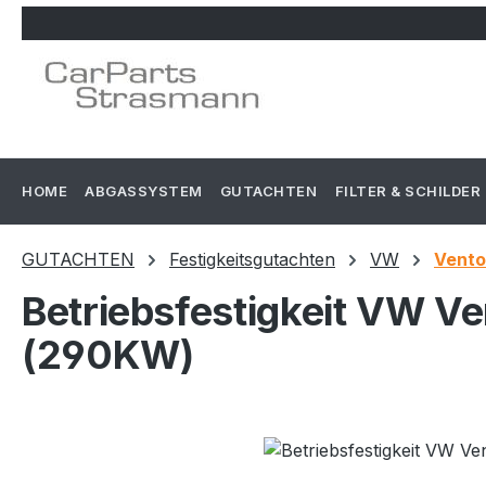
m Hauptinhalt springen
Zur Suche springen
Zur Hauptnavigation springen
HOME
ABGASSYSTEM
GUTACHTEN
FILTER & SCHILDER
GUTACHTEN
Festigkeitsgutachten
VW
Vento
Betriebsfestigkeit VW Ve
(290KW)
Bildergalerie überspringen