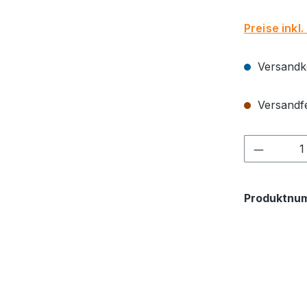
Preise inkl
Versandko
Versandfer
Produkt
Produktnu