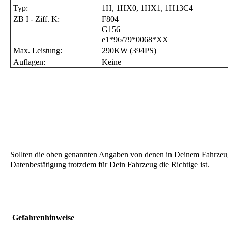
Typ:
1H, 1HX0, 1HX1, 1H13C4
ZB I - Ziff. K:
F804
G156
e1*96/79*0068*XX
Max. Leistung:
290KW (394PS)
Auflagen:
Keine
Sollten die oben genannten Angaben von denen in Deinem Fahrzeugs
Datenbestätigung trotzdem für Dein Fahrzeug die Richtige ist.
Gefahrenhinweise