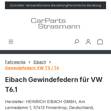
Zum Hauptinhalt springen
Schneller Versand
Sichere Bezahlung
Persönliche Beratung
Ware
Fahrwerke
Eibach
Gewindefedern VW T5 / T6
Eibach Gewindefedern für VW
T6.1
Hersteller: HEINRICH EIBACH GMBH, Am
Lennedamm 1, 57413 Finnentrop, Deutschland,