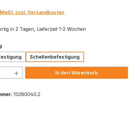
. MwSt. zzgl. Versandkosten
rtig in 2 Tagen, Lieferzeit 1-2 Wochen
auswählen
g
estigung
Schellenbefestigung
 Anzahl: Gib den gewünschten Wert ein 
In den Warenkorb
mmer:
10280040.2