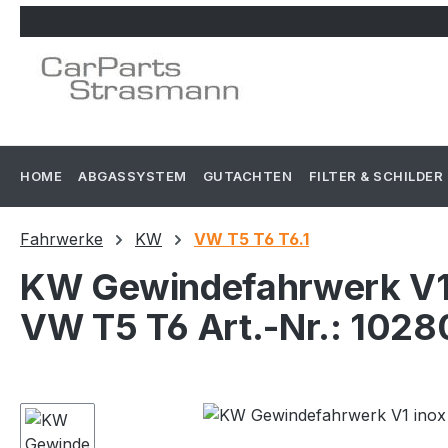
m Hauptinhalt springen
Zur Suche springen
Zur Hauptnavigation springen
HOME
ABGASSYSTEM
GUTACHTEN
FILTER & SCHILDER
Fahrwerke
KW
VW T5 T6 T6.1
KW Gewindefahrwerk V1
VW T5 T6 Art.-Nr.: 102
Bildergalerie überspringen