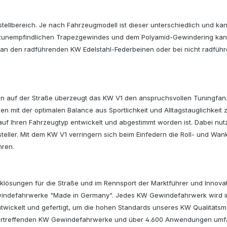
ellbereich. Je nach Fahrzeugmodell ist dieser unterschiedlich und kan
mutzunempfindlichen Trapezgewindes und dem Polyamid-Gewindering kann
er an den radführenden KW Edelstahl-Federbeinen oder bei nicht radfü
n auf der Straße überzeugt das KW V1 den anspruchsvollen Tuningfan. 
mit der optimalen Balance aus Sportlichkeit und Alltagstauglichkeit zu
f Ihren Fahrzeugtyp entwickelt und abgestimmt worden ist. Dabei nutz
ller. Mit dem KW V1 verringern sich beim Einfedern die Roll- und Wa
hren.
erklösungen für die Straße und im Rennsport der Marktführer und Innovat
indefahrwerke "Made in Germany". Jedes KW Gewindefahrwerk wird in 
wickelt und gefertigt, um die hohen Standards unseres KW Qualitätsman
ät übertreffenden KW Gewindefahrwerke und über 4.600 Anwendungen um