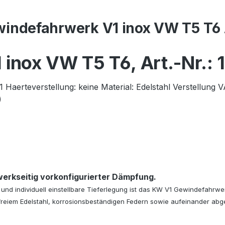
indefahrwerk V1 inox VW T5 T6 
 inox VW T5 T6,
Art.-Nr.:
1
Haerteverstellung
:
keine
Material
:
Edelstahl
Verstellung 
)
werkseitig vorkonfigurierter Dämpfung.
nd individuell einstellbare Tieferlegung ist das KW V1 Gewindefahrwer
reiem Edelstahl, korrosionsbeständigen Federn sowie aufeinander abge