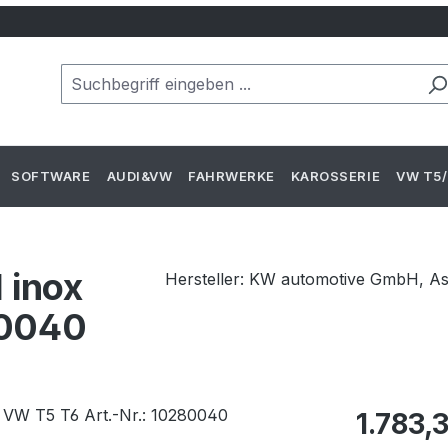
SOFTWARE
AUDI&VW
FAHRWERKE
KAROSSERIE
VW T5/
 inox
Hersteller: KW automotive GmbH, A
80040
Regulärer Pr
1.783,