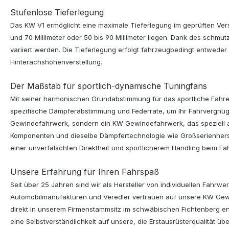
Stufenlose Tieferlegung
Das KW V1 ermöglicht eine maximale Tieferlegung im geprüften Verst
und 70 Millimeter oder 50 bis 90 Millimeter liegen. Dank des sch
variiert werden. Die Tieferlegung erfolgt fahrzeugbedingt entwed
Hinterachshöhenverstellung.
Der Maßstab für sportlich-dynamische Tuningfans
Mit seiner harmonischen Grundabstimmung für das sportliche Fahre
spezifische Dämpferabstimmung und Federrate, um Ihr Fahrvergnügen 
Gewindefahrwerk, sondern ein KW Gewindefahrwerk, das speziell au
Komponenten und dieselbe Dämpfertechnologie wie Großserienherste
einer unverfälschten Direktheit und sportlicherem Handling beim Fa
Unsere Erfahrung für Ihren Fahrspaß
Seit über 25 Jahren sind wir als Hersteller von individuellen Fahrw
Automobilmanufakturen und Veredler vertrauen auf unsere KW Gew
direkt in unserem Firmenstammsitz im schwäbischen Fichtenberg ent
eine Selbstverständlichkeit auf unsere, die Erstausrüsterqualit