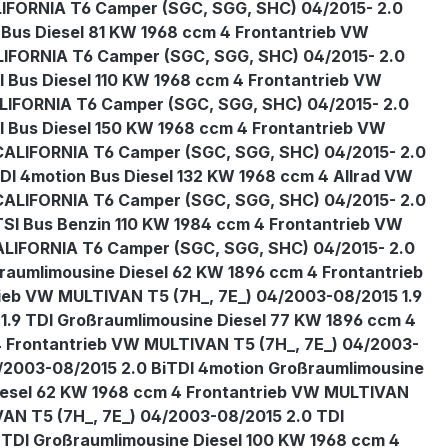
DI Bus Diesel 103 KW 1968 ccm 4 Frontantrieb VW CALIFORNIA T6 Camper (SGC, SGG, SHC) 04/2015- 2.0 TDI Bus Diesel 110 KW 1968 ccm 4 Frontantrieb VW CALIFORNIA T6 Camper (SGC, SGG, SHC) 04/2015- 2.0 TDI Bus Diesel 132 KW 1968 ccm 4 Frontantrieb VW CALIFORNIA T6 Camper (SGC, SGG, SHC) 04/2015- 2.0 TDI Bus Diesel 146 KW 1968 ccm 4 Frontantrieb VW CALIFORNIA T6 Camper (SGC, SGG, SHC) 04/2015- 2.0 TDI Bus Diesel 150 KW 1968 ccm 4 Frontantrieb VW CALIFORNIA T6 Camper (SGC, SGG, SHC) 04/2015- 2.0 TDI 4motion Bus Diesel 103 KW 1968 ccm 4 Allrad VW CALIFORNIA T6 Camper (SGC, SGG, SHC) 04/2015- 2.0 TDI 4motion Bus Diesel 110 KW 1968 ccm 4 Allrad VW CALIFORNIA T6 Camper (SGC, SGG, SHC) 04/2015- 2.0 TDI 4motion Bus Diesel 132 KW 1968 ccm 4 Allrad VW CALIFORNIA T6 Camper (SGC, SGG, SHC) 04/2015- 2.0 TDI 4motion Bus Diesel 146 KW 1968 ccm 4 Allrad VW CALIFORNIA T6 Camper (SGC, SGG, SHC) 04/2015- 2.0 TDI 4motion Bus Diesel 150 KW 1968 ccm 4 Allrad VW CALIFORNIA T6 Camper (SGC, SGG, SHC) 04/2015- 2.0 TSI Bus Benzin 110 KW 1984 ccm 4 Frontantrieb VW CALIFORNIA T6 Camper (SGC, SGG, SHC) 04/2015- 2.0 TSI Bus Benzin 150 KW 1984 ccm 4 Frontantrieb VW CALIFORNIA T6 Camper (SGC, SGG, SHC) 04/2015- 2.0 TSI 4motion Bus Benzin 150 KW 1984 ccm 4 Allrad VW MULTIVAN T5 (7H_, 7E_) 04/2003-08/2015 1.9 TDI Großraumlimousine Diesel 62 KW 1896 ccm 4 Frontantrieb VW MULTIVAN T5 (7H_, 7E_) 04/2003-08/2015 1.9 TDI Großraumlimousine Diesel 63 KW 1896 ccm 4 Frontantrieb VW MULTIVAN T5 (7H_, 7E_) 04/2003-08/2015 1.9 TDI Großraumlimousine Diesel 75 KW 1896 ccm 4 Frontantrieb VW MULTIVAN T5 (7H_, 7E_) 04/2003-08/2015 1.9 TDI Großraumlimousine Diesel 77 KW 1896 ccm 4 Frontantrieb VW MULTIVAN T5 (7H_, 7E_) 04/2003-08/2015 2.0 Großraumlimousine Benzin 85 KW 1984 ccm 4 Frontantrieb VW MULTIVAN T5 (7H_, 7E_) 04/2003-08/2015 2.0 BiTDI Großraumlimousine Diesel 132 KW 1968 ccm 4 Frontantrieb VW MULTIVAN T5 (7H_, 7E_) 04/2003-08/2015 2.0 BiTDI 4motion Großraumlimousine Diesel 132 KW 1968 ccm 4 Allrad VW MULTIVAN T5 (7H_, 7E_) 04/2003-08/2015 2.0 TDI Großraumlimousine Diesel 62 KW 1968 ccm 4 Frontantrieb VW MULTIVAN T5 (7H_, 7E_) 04/2003-08/2015 2.0 TDI Großraumlimousine Diesel 75 KW 1968 ccm 4 Frontantrieb