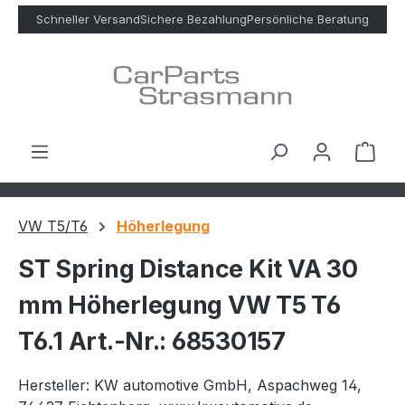
Zum Hauptinhalt springen
Schneller Versand
Sichere Bezahlung
Persönliche Beratung
Ware
VW T5/T6
Höherlegung
ST Spring Distance Kit VA 30
mm Höherlegung VW T5 T6
T6.1 Art.-Nr.: 68530157
Hersteller: KW automotive GmbH, Aspachweg 14,