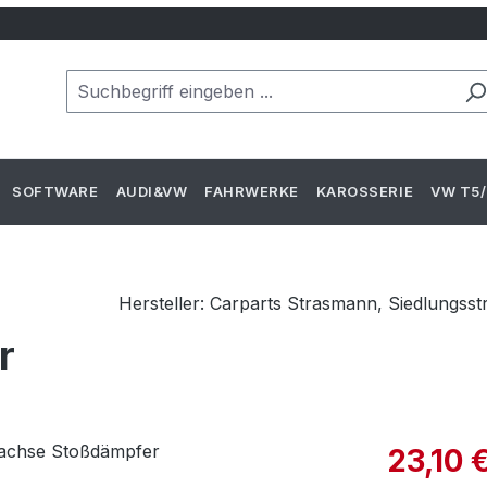
SOFTWARE
AUDI&VW
FAHRWERKE
KAROSSERIE
VW T5/
Hersteller: Carparts Strasmann, Siedlungss
r
Verkaufspre
23,10 