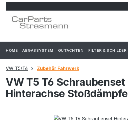
m Hauptinhalt springen
Zur Suche springen
Zur Hauptnavigation springen
HOME
ABGASSYSTEM
GUTACHTEN
FILTER & SCHILDER
VW T5/T6
Zubehör Fahrwerk
VW T5 T6 Schraubenset
Hinterachse Stoßdämpfe
Bildergalerie überspringen