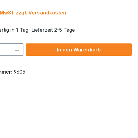
. MwSt. zzgl. Versandkosten
tig in 1 Tag, Lieferzeit 2-5 Tage
 Anzahl: Gib den gewünschten Wert ein 
In den Warenkorb
mmer:
9605