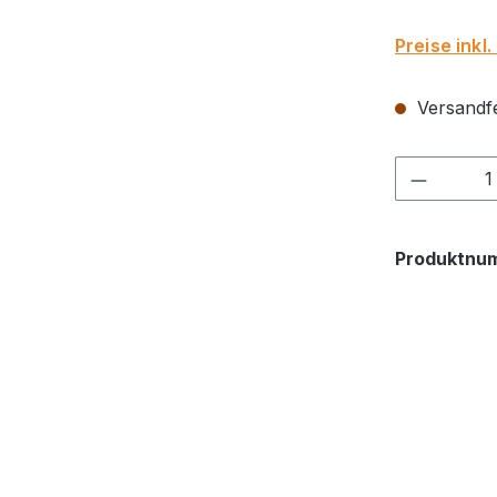
Preise inkl
Versandfer
Produkt
Produktnu