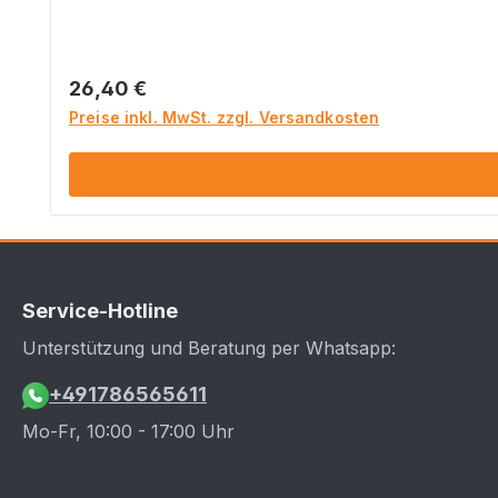
Regulärer Preis:
26,40 €
Preise inkl. MwSt. zzgl. Versandkosten
Service-Hotline
Unterstützung und Beratung per Whatsapp:
+491786565611
Mo-Fr, 10:00 - 17:00 Uhr