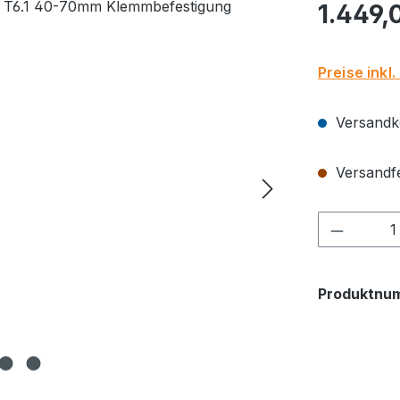
Regulärer Pr
1.449,
Preise inkl
Versandko
Versandfer
Produkt
Produktnu