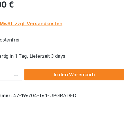
eis:
00 €
. MwSt. zzgl. Versandkosten
stenfrei
tig in 1 Tag, Lieferzeit 3 days
 Anzahl: Gib den gewünschten Wert ein 
In den Warenkorb
mmer:
47-196704-T6.1-UPGRADED