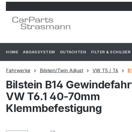
m Hauptinhalt springen
Zur Suche springen
Zur Hauptnavigation springen
HOME
ABGASSYSTEM
GUTACHTEN
FILTER & SCHILDER
Fahrwerke
Bilstein/Twin Adjust
VW T5 / T6
B
Bilstein B14 Gewindefah
VW T6.1 40-70mm
Klemmbefestigung