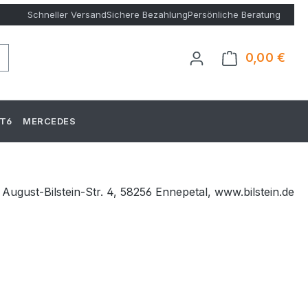
Schneller Versand
Sichere Bezahlung
Persönliche Beratung
0,00 €
Ware
T6
MERCEDES
August-Bilstein-Str. 4, 58256 Ennepetal, www.bilstein.de