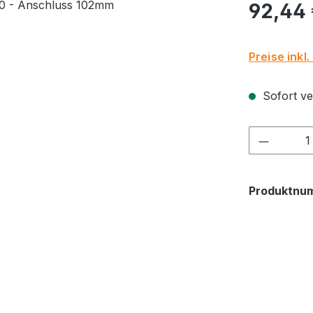
Regulärer Pr
92,44
Preise inkl
Sofort ver
Produkt
Produktnu