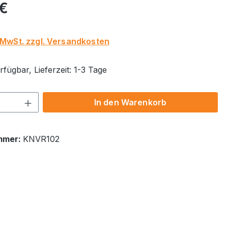
eis:
 €
. MwSt. zzgl. Versandkosten
fügbar, Lieferzeit: 1-3 Tage
 Anzahl: Gib den gewünschten Wert ein 
In den Warenkorb
mmer:
KNVR102