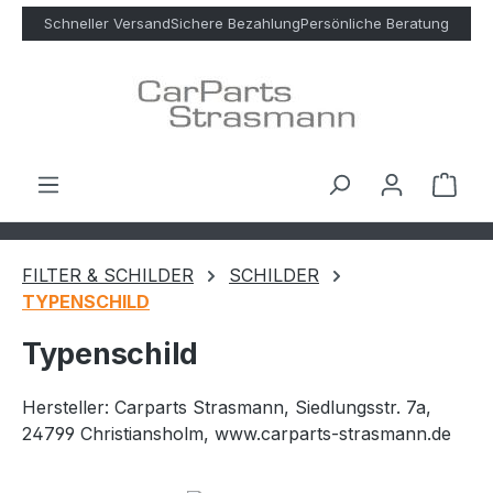
Zum Hauptinhalt springen
Schneller Versand
Sichere Bezahlung
Persönliche Beratung
Ware
FILTER & SCHILDER
SCHILDER
TYPENSCHILD
Typenschild
Hersteller: Carparts Strasmann, Siedlungsstr. 7a,
24799 Christiansholm, www.carparts-strasmann.de