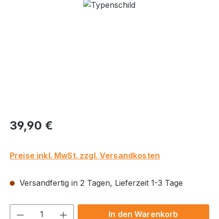
Bildergalerie überspringen
Regulärer Preis:
39,90 €
Preise inkl. MwSt. zzgl. Versandkosten
Versandfertig in 2 Tagen, Lieferzeit 1-3 Tage
Produkt Anzahl: Gib den gewünschten We
In den Warenkorb