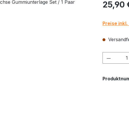
Regulärer Pr
25,90 
Preise inkl
Versandfer
Produkt
Produktnu