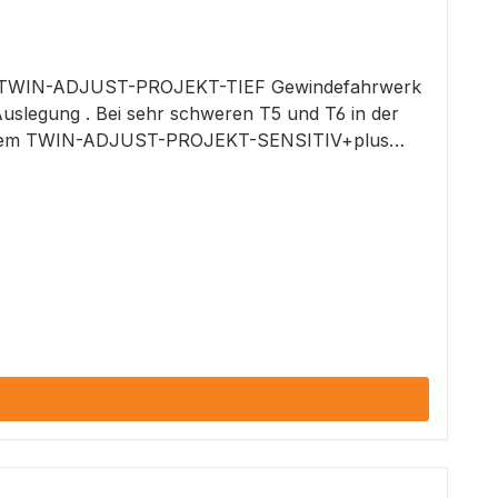
 TWIN-ADJUST-PROJEKT-TIEF Gewindefahrwerk
Auslegung . Bei sehr schweren T5 und T6 in der
 bei dem TWIN-ADJUST-PROJEKT-SENSITIV+plus
au ! Wer auf maximalen Komfort bei
ROJEKT-SENSITIV+plus GEWINDEFAHRWERK. Mit von
tzfestigkeit und einer Abstimmung, welche die
and für eine für eine vorherige oder nachträgliche
verstellung im eingebautem Zustand ! Damit kann
uell nach seinen Wünschen eingestellt werden !
der schweren Busse auch bei dauerhafter Maximal-
chmals sensitiveres Ansprechen der
wie bspw. California, oder langer Radstand, oder
Fahrzeuge mit schweren Ausbauten bzw. Austattungen. Passend für VW T5 T6 mit Klemmbefestigung an der Vorderachse.