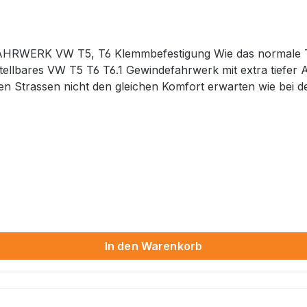
WERK VW T5, T6 Klemmbefestigung Wie das normale
ellbares VW T5 T6 T6.1 Gewindefahrwerk mit extra tiefer 
chten Strassen nicht den gleichen Komfort erwarten wie
he machen. Aber wir jammern hier auf sehr hohem Nive
f stärkere Tiefe, greift besser zu dem TWIN-ADJUST-P
duzierten Eibach Federn mit bestmöglicher Haltbarkeit, Se
er mechanischer Zugstufenverstellung im ausgebauten Zust
er Vorderachse mit Verstellrad zur externen Rebound Härte
,im eingebautem Zustand von oben die Abstimmung individ
 + andere Gas-Befüllung für dauerhaft perfektes Handling 
nge und Teflon-beschichtete Kolbenstangenführung für no
an Vorder-und Hinterachse. N Nicht für schwere Modelle 
In den Warenkorb