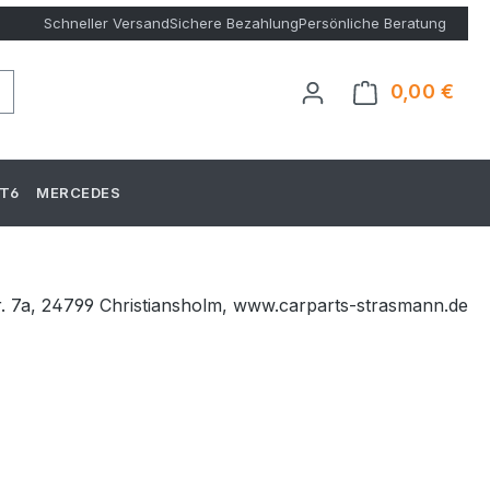
Schneller Versand
Sichere Bezahlung
Persönliche Beratung
0,00 €
Ware
T6
MERCEDES
tr. 7a, 24799 Christiansholm, www.carparts-strasmann.de