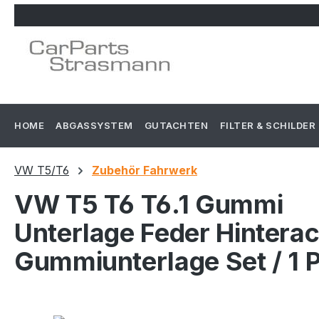
m Hauptinhalt springen
Zur Suche springen
Zur Hauptnavigation springen
HOME
ABGASSYSTEM
GUTACHTEN
FILTER & SCHILDER
VW T5/T6
Zubehör Fahrwerk
VW T5 T6 T6.1 Gummi
Unterlage Feder Hintera
Gummiunterlage Set / 1 