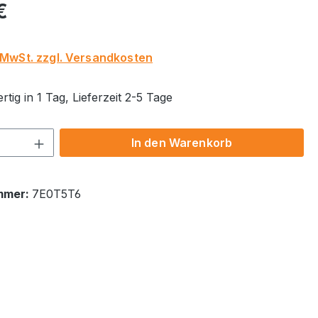
eis:
€
. MwSt. zzgl. Versandkosten
tig in 1 Tag, Lieferzeit 2-5 Tage
 Anzahl: Gib den gewünschten Wert ein 
In den Warenkorb
mmer:
7E0T5T6