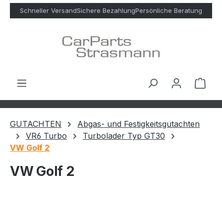
Zum Hauptinhalt springen
Schneller Versand
Sichere Bezahlung
Persönliche Beratung
Ware
GUTACHTEN
Abgas- und Festigkeitsgutachten
VR6 Turbo
Turbolader Typ GT30
VW Golf 2
VW Golf 2