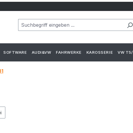
SOFTWARE
AUDI&VW
FAHRWERKE
KAROSSERIE
VW T5/
81
: Versandkostenfrei
i