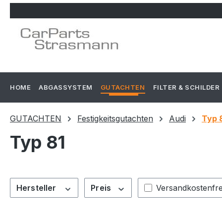
m Hauptinhalt springen
Zur Suche springen
Zur Hauptnavigation springen
HOME
ABGASSYSTEM
GUTACHTEN
FILTER & SCHILDER
GUTACHTEN
Festigkeitsgutachten
Audi
Typ 
Typ 81
Filter hinzufügen
Hersteller
Preis
Versandkostenfre