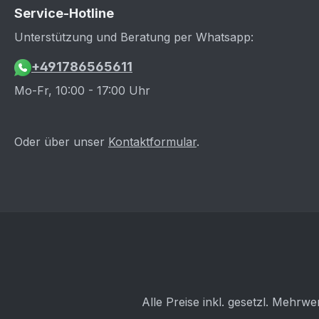
Rili751 für folgendes Modell:
Service-Hotline
Modell: Audi Typ: 81 ZB I - Ziff.
Unterstützung und Beratung per Whatsapp:
K: n/a Max. Leistung: 250KW
(350PS) Auflagen: Keine
+491786565611
Sollten die oben genannten
Mo-Fr, 10:00 - 17:00 Uhr
Angaben von denen in Deinem
Fahrzeugschein / ZB I abweichen,
so mail uns bitte Deinen
Oder über unser
Kontaktformular
.
Fahrzeugschein / ZB I und ruf uns
dann an. Wir werden dann prüfen,
ob diese Datenbestätigung
trotzdem für Dein Fahrzeug die
Richtige ist. Gefahrenhinweise Es
sind keine bekannt
Alle Preise inkl. gesetzl. Mehrwe