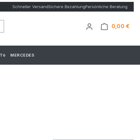
Schneller Versand
Sichere Bezahlung
Persönliche Beratung
0,00 €
Ware
T6
MERCEDES