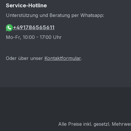
Rili751 für folgendes Modell:
Service-Hotline
Modell: BMW Typ: E30 ZB I -
Unterstützung und Beratung per Whatsapp:
Ziff. K: n/a Max. Leistung: 210KW
(286PS)* Auflagen: n/a * Bei
+491786565611
uns im Hause kann eine
Mo-Fr, 10:00 - 17:00 Uhr
Eintragung mit max. 294KW/400PS
erfolgen. Sollten die oben
genannten Angaben von denen in
Oder über unser
Kontaktformular
.
Deinem Fahrzeugschein / ZB I
abweichen, so mail uns bitte
Deinen Fahrzeugschein / ZB I und
ruf uns dann an. Wir werden dann
prüfen, ob diese Datenbestätigung
trotzdem für Dein Fahrzeug die
Richtige ist. Sollte kein
Fahrzeugschein / ZB I vorliegen,
so ruf uns bitte vor einem Kauf an,
welche Möglichkeiten es für eine
Alle Preise inkl. gesetzl. Mehrwe
Erstellung gibt. Gefahrenhinweise