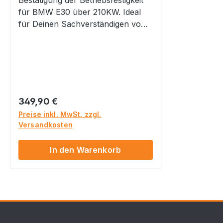
Bestätigung der Betriebsfestigkeit
für BMW E30 über 210KW. Ideal
für Deinen Sachverständigen von
TÜV, Dekra, GTÜ, usw., als
Nachweis für eine legale
Begutachtung nach §19.2/§21
StVZO.Für eine Bestellung dieses
Artikels beachte bitte die
Auflagen/Hinweise in unserer
Regulärer Preis:
349,90 €
Hauptkategorie
Preise inkl. MwSt. zzgl.
unter Bestätigungen/Gutachten Wir
Versandkosten
empfehlen Dir, uns vor einem Kauf
anzurufen, um den Vorgang
In den Warenkorb
vorher durchzusprechen. Ein
Widerruf ist ausgeschlossen. Bitte
beachte, dass ein Versand dieses
Artikels nur an Deinen
Sachverständigen per E-Mail
erfolgt. Betriebsfestigkeit nach