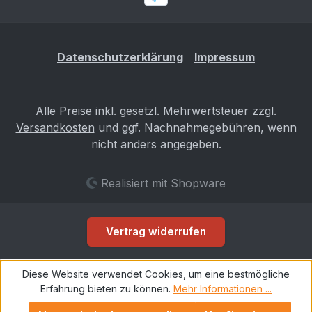
dann an. Wir werden dann prüfen, ob diese
Datenbestätigung trotzdem für Dein Fahrzeug
die Richtige ist. Gefahrenhinweise Es sind keine
Datenschutzerklärung
Impressum
bekannt
Alle Preise inkl. gesetzl. Mehrwertsteuer zzgl.
Versandkosten
und ggf. Nachnahmegebühren, wenn
nicht anders angegeben.
Realisiert mit Shopware
Vertrag widerrufen
Diese Website verwendet Cookies, um eine bestmögliche
Erfahrung bieten zu können.
Mehr Informationen ...