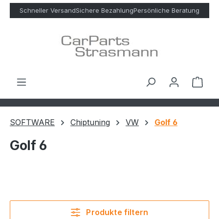
Zum Hauptinhalt springen
Schneller Versand
Sichere Bezahlung
Persönliche Beratung
Ware
SOFTWARE
Chiptuning
VW
Golf 6
Golf 6
Produkte filtern