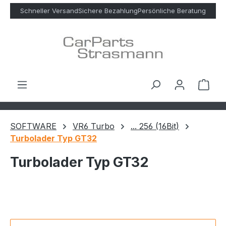
Zum Hauptinhalt springen
Schneller Versand
Sichere Bezahlung
Persönliche Beratung
Ware
SOFTWARE
VR6 Turbo
... 256 (16Bit)
Turbolader Typ GT32
Turbolader Typ GT32