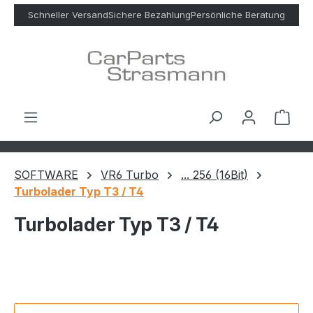
Zum Hauptinhalt springen
Schneller Versand
Sichere Bezahlung
Persönliche Beratung
Ware
SOFTWARE
VR6 Turbo
... 256 (16Bit)
Turbolader Typ T3 / T4
Turbolader Typ T3 / T4