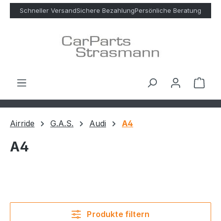
Zum Hauptinhalt springen
Schneller Versand
Sichere Bezahlung
Persönliche Beratung
Ware
Airride
G.A.S.
Audi
A4
A4
Produkte filtern