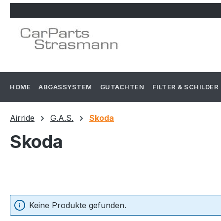
m Hauptinhalt springen
Zur Suche springen
Zur Hauptnavigation springen
HOME
ABGASSYSTEM
GUTACHTEN
FILTER & SCHILDER
Airride
G.A.S.
Skoda
Skoda
Keine Produkte gefunden.