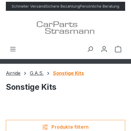
Zum Hauptinhalt springen
Schneller Versand
Sichere Bezahlung
Persönliche Beratung
Ware
Airride
G.A.S.
Sonstige Kits
Sonstige Kits
Produkte filtern