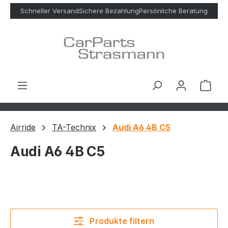
Zum Hauptinhalt springen
Schneller Versand
Sichere Bezahlung
Persönliche Beratung
Ware
Airride
TA-Technix
Audi A6 4B C5
Audi A6 4B C5
Produkte filtern