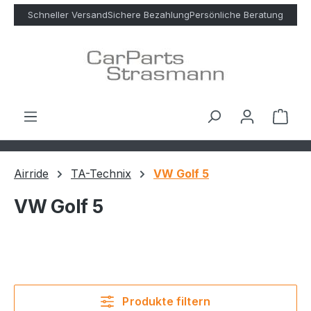
Zum Hauptinhalt springen
Schneller Versand
Sichere Bezahlung
Persönliche Beratung
Ware
Airride
TA-Technix
VW Golf 5
VW Golf 5
Produkte filtern