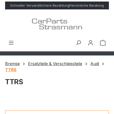
Zum Hauptinhalt springen
Schneller Versand
Sichere Bezahlung
Persönliche Beratung
Ware
Bremse
Ersatzteile & Verschleissteile
Audi
TTRS
TTRS