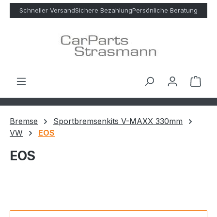
Zum Hauptinhalt springen
Schneller Versand
Sichere Bezahlung
Persönliche Beratung
Ware
Bremse
Sportbremsenkits V-MAXX 330mm
VW
EOS
EOS