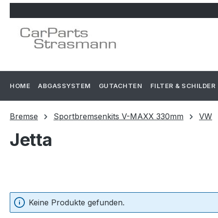
m Hauptinhalt springen
Zur Suche springen
Zur Hauptnavigation springen
HOME
ABGASSYSTEM
GUTACHTEN
FILTER & SCHILDER
Bremse
Sportbremsenkits V-MAXX 330mm
VW
Jetta
Keine Produkte gefunden.