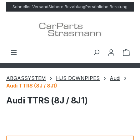
Zum Hauptinhalt springen
Schneller Versand
Sichere Bezahlung
Persönliche Beratung
Ware
ABGASSYSTEM
HJS DOWNPIPES
Audi
Audi TTRS (8J / 8J1)
Audi TTRS (8J / 8J1)