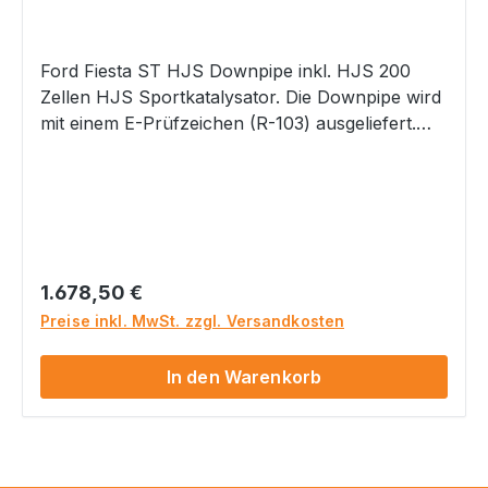
Ford Fiesta ST HJS Downpipe inkl. HJS 200
Zellen HJS Sportkatalysator. Die Downpipe wird
mit einem E-Prüfzeichen (R-103) ausgeliefert.
Rohr-Ø: 70mm Euro 5/6 geprüft Inkl.
Montagematerial für Serienanlage
Eintragungsfrei dank echtem E-Prüfzeichen und
Verwendungsliste Dieser Artikel ist für folgende
Fahrzeugtypen geeignet:
Regulärer Preis:
1.678,50 €
Preise inkl. MwSt. zzgl. Versandkosten
In den Warenkorb