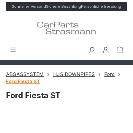
Zum Hauptinhalt springen
Schneller Versand
Sichere Bezahlung
Persönliche Beratung
Ware
ABGASSYSTEM
HJS DOWNPIPES
Ford
Ford Fiesta ST
Ford Fiesta ST