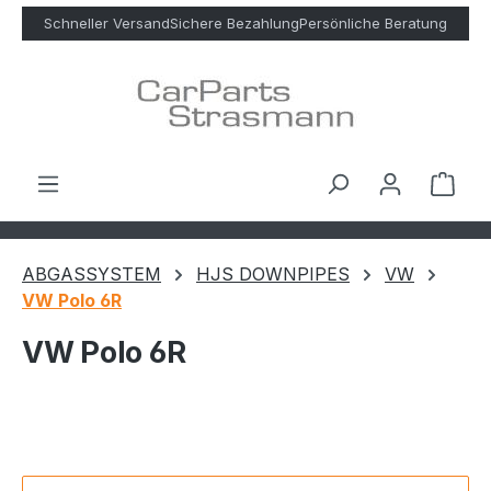
Zum Hauptinhalt springen
Schneller Versand
Sichere Bezahlung
Persönliche Beratung
Ware
ABGASSYSTEM
HJS DOWNPIPES
VW
VW Polo 6R
VW Polo 6R