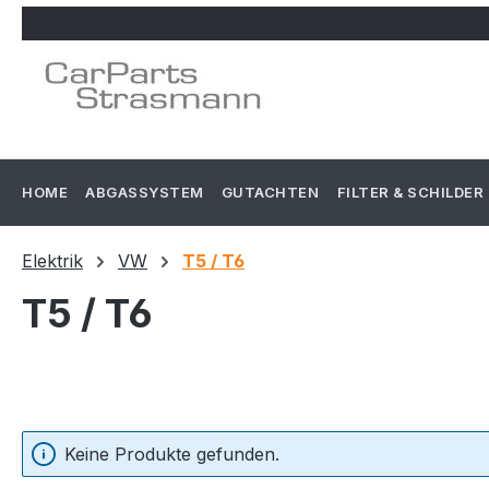
m Hauptinhalt springen
Zur Suche springen
Zur Hauptnavigation springen
HOME
ABGASSYSTEM
GUTACHTEN
FILTER & SCHILDER
Elektrik
VW
T5 / T6
T5 / T6
Keine Produkte gefunden.