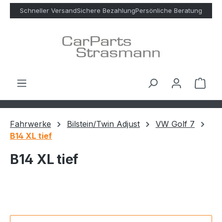
Zum Hauptinhalt springen
Schneller Versand
Sichere Bezahlung
Persönliche Beratung
Ware
Fahrwerke
Bilstein/Twin Adjust
VW Golf 7
B14 XL tief
B14 XL tief