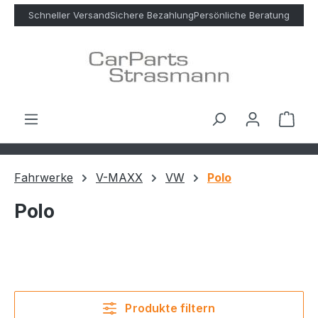
Zum Hauptinhalt springen
Schneller Versand
Sichere Bezahlung
Persönliche Beratung
Ware
Fahrwerke
V-MAXX
VW
Polo
Polo
Produkte filtern