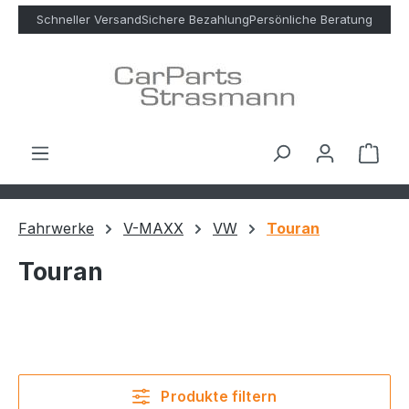
Zum Hauptinhalt springen
Schneller Versand
Sichere Bezahlung
Persönliche Beratung
Ware
Fahrwerke
V-MAXX
VW
Touran
Touran
Produkte filtern