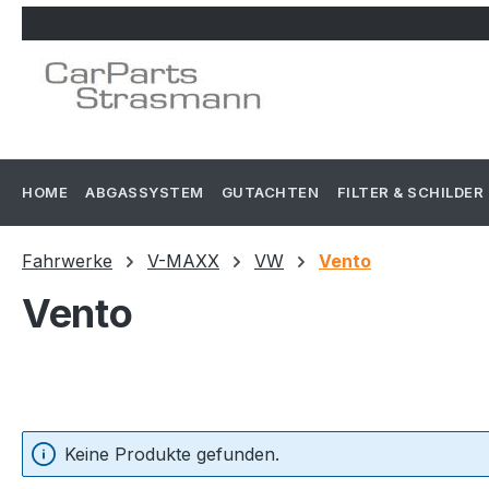
m Hauptinhalt springen
Zur Suche springen
Zur Hauptnavigation springen
HOME
ABGASSYSTEM
GUTACHTEN
FILTER & SCHILDER
Fahrwerke
V-MAXX
VW
Vento
Vento
Keine Produkte gefunden.