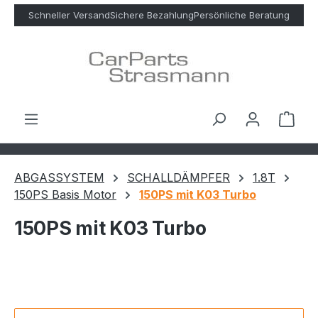
Zum Hauptinhalt springen
Schneller Versand
Sichere Bezahlung
Persönliche Beratung
Ware
ABGASSYSTEM
SCHALLDÄMPFER
1.8T
150PS Basis Motor
150PS mit K03 Turbo
150PS mit K03 Turbo